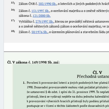
15
Zákon ČNR č.
202/1990 Sb.
, o loteriích a jiných podobných hrác
16
Zákon č.
151/1997 Sb.
, o oceňování majetku a o změně některýc
zákona č.
121/2000 Sb.
17
Vyhláška č.
279/1997 Sb.
, kterou se provádějí některá ustanove
a o změně některých zákonů (zákon o oceňování majetku), ve zn
18
Zákon č.
50/1976 Sb.
, o územním plánování a stavebním řádu (st
Čl. V zákona č. 149/1998 Sb. zní:
Čl. V
Přechodná ustan
1
Povolení k provozování loterií a jiných podobných her platná k 
1998. Dosavadní provozovatelé mohou však požádat příslušný o
že ustanovení § 4b odst. 1 splní do 31. prosince 1999. To nepl
přístrojů, která se vydávají nejdéle na dobu jednoho kalendářn
k provozování výherních hracích přístrojů byly podány přísl
postupuje se v řízení o těchto žádostech podle dosavadních př