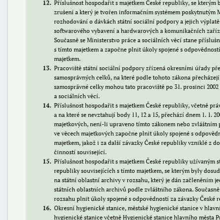
12
Příslušnost hospodařit s majetkem České republiky, se kterým 
zrušení a který je tvořen informačním systémem poskytnutým M
rozhodování o dávkách státní sociální podpory a jejich výplatě
softwarového vybavení a hardwarových a komunikačních zařízen
Současně se Ministerstvo práce a sociálních věcí stane přísluš
s tímto majetkem a započne plnit úkoly spojené s odpovědností 
majetkem.
13
Pracoviště státní sociální podpory zřízená okresními úřady pře
samosprávných celků, na které podle tohoto zákona přecházejí 
samosprávné celky mohou tato pracoviště po 31. prosinci 2002 
a sociálních věcí.
14
Příslušnost hospodařit s majetkem České republiky, včetně práv
a na které se nevztahují body 11, 12 a 15, přechází dnem 1. 1. 
majetkových, není-li upraveno tímto zákonem nebo zvláštním p
ve věcech majetkových započne plnit úkoly spojené s odpovědno
majetkem, jakož i za další závazky České republiky vzniklé z d
činností související.
15
Příslušnost hospodařit s majetkem České republiky užívaným s
republiky souvisejících s tímto majetkem, se kterým byly dosud
na státní oblastní archivy v rozsahu, který je dán začleněním j
státních oblastních archivů podle zvláštního zákona. Současn
rozsahu plnit úkoly spojené s odpovědností za závazky České re
16
Okresní hygienické stanice, městské hygienické stanice v hlavn
hygienické stanice včetně Hygienické stanice hlavního města P