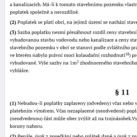
a kanalizacích. Má-li k tomuto stavebnímu pozemku vlastni
poplatek společně a nerozdílně.
(2)
Poplatek se platí obci, na jejímž území se nachází sta
(3)
Sazba poplatku nesmí přesáhnout rozdíl ceny stavebn
vybudovanou stavbu vodovodu nebo kanalizace a ceny st
stavebního pozemku v obci se stanoví podle zvláštního pr
ve kterém nabylo právní moci kolaudační rozhodnutí
) p
18
vybudované. Výše sazby na 1m
zhodnoceného stavebního 
2
vyhlášce.
§ 11
(1)
Nebudou-li poplatky zaplaceny (odvedeny) včas nebo v
platebním výměrem. Včas nezaplacené (neodvedené) popla
(neodvedenou) část může obec zvýšit až na trojnásobek.Vy
koruny nahoru.
(2)
Penále, úrok z posečkání nebo splátek daně a úrok z p