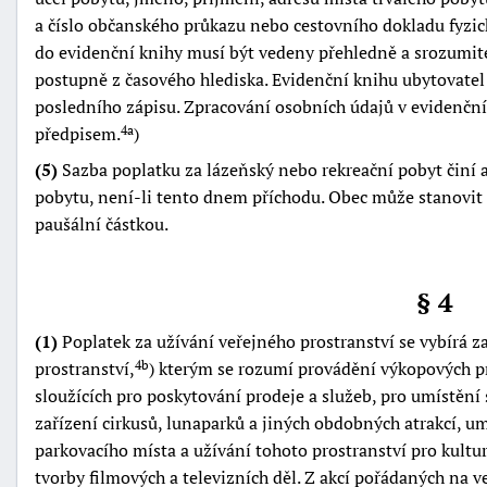
a číslo občanského průkazu nebo cestovního dokladu fyzick
do evidenční knihy musí být vedeny přehledně a srozumit
postupně z časového hlediska. Evidenční knihu ubytovatel
posledního zápisu. Zpracování osobních údajů v evidenční
předpisem.
)
4a
(5)
Sazba poplatku za lázeňský nebo rekreační pobyt činí a
pobytu, není-li tento dnem příchodu. Obec může stanovit 
paušální částkou.
§ 4
(1)
Poplatek za užívání veřejného prostranství se vybírá z
prostranství,
) kterým se rozumí provádění výkopových pr
4b
sloužících pro poskytování prodeje a služeb, pro umístění
zařízení cirkusů, lunaparků a jiných obdobných atrakcí, um
parkovacího místa a užívání tohoto prostranství pro kultu
tvorby filmových a televizních děl. Z akcí pořádaných na v