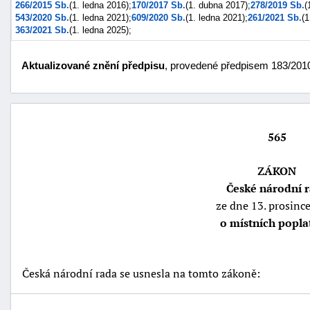
266/2015 Sb.
(1. ledna 2016);
170/2017 Sb.
(1. dubna 2017);
278/2019 Sb.
(
543/2020 Sb.
(1. ledna 2021);
609/2020 Sb.
(1. ledna 2021);
261/2021 Sb.
(1
363/2021 Sb.
(1. ledna 2025);
Aktualizované znění předpisu
, provedené předpisem 183/2010
565
ZÁKON
České národní 
náhrady
ze dne 13. prosinc
škody
o místních popla
Česká národní rada se usnesla na tomto zákoně: