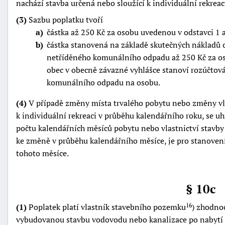
nachází stavba určená nebo sloužící k individuální rekreac
(3)
Sazbu poplatku tvoří
a
částka až 250 Kč za osobu uvedenou v odstavci 1 a
b
částka stanovená na základě skutečných nákladů 
netříděného komunálního odpadu až 250 Kč za oso
obec v obecně závazné vyhlášce stanoví rozúčtová
komunálního odpadu na osobu.
(4)
V případě změny místa trvalého pobytu nebo změny vlas
k individuální rekreaci v průběhu kalendářního roku, se u
počtu kalendářních měsíců pobytu nebo vlastnictví stavby
ke změně v průběhu kalendářního měsíce, je pro stanoven
tohoto měsíce.
§ 10c
(1)
Poplatek platí vlastník stavebního pozemku
) zhodno
16
vybudovanou stavbu vodovodu nebo kanalizace po nabytí