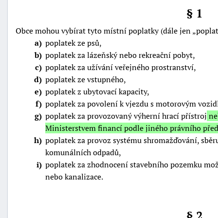
§ 1
Obce mohou vybírat tyto místní poplatky (dále jen
popla
a
poplatek ze psů,
b
poplatek za lázeňský nebo rekreační pobyt,
c
poplatek za užívání veřejného prostranství,
d
poplatek ze vstupného,
e
poplatek z ubytovací kapacity,
f
poplatek za povolení k vjezdu s motorovým vozid
g
poplatek za provozovaný výherní hrací přístroj
neb
Ministerstvem financí podle jiného právního pře
h
poplatek za provoz systému shromažďování, sběru,
komunálních odpadů,
i
poplatek za zhodnocení stavebního pozemku možn
+náhrady
nebo kanalizace.
§ 2