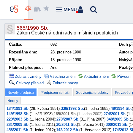
MENU
565/1990 Sb.
Zákon České národní rady o místních poplatcích
Částka:
092
Druh př
Rozeslána dne:
28. prosince 1990
Autor p
Přijato:
13. prosince 1990
Nabývá 
Platnost předpisu:
Ano
Pozbývá
Zobrazit změny
Všechna znění
Aktuální znění
Původní 
Celkový přehled
Zobrazit názvy
Novely předpisu
Předpisem se ruší
Související předpisy
Prováděcí 
Normy
184/1991 Sb.
(28. května 1991);
338/1992 Sb.
(1. ledna 1993);
48/1994 Sb.
149/1998 Sb.
(1. září 1998);
185/2001 Sb.
(1. ledna 2002);
274/2001 Sb.
(1.
229/2003 Sb.
(1. ledna 2004);
270/2007 Sb.
(31. října 2007);
348/2009 Sb.
(
281/2009 Sb.
(1. ledna 2011);
30/2011 Sb.
(1. března 2011);
300/2011 Sb.
(1
458/2011 Sb.
(1. ledna 2012);
142/2012 Sb.
(1. července 2012);
174/2012 S