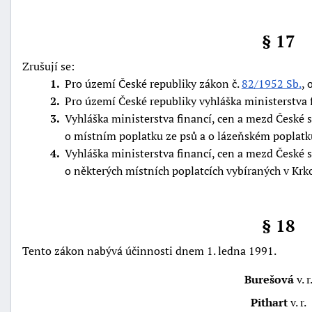
§ 17
Zrušují se:
1
Pro území České republiky zákon č.
82/1952 Sb.
, 
2
Pro území České republiky vyhláška ministerstva f
3
Vyhláška ministerstva financí, cen a mezd České so
o místním poplatku ze psů a o lázeňském poplatk
4
Vyhláška ministerstva financí, cen a mezd České so
o některých místních poplatcích vybíraných v K
§ 18
Tento zákon nabývá účinnosti dnem 1. ledna 1991.
Burešová
v. r
Pithart
v. r.