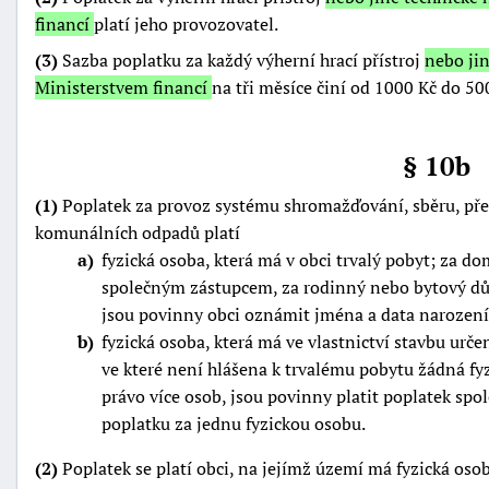
financí
platí jeho provozovatel.
(3)
Sazba poplatku za každý výherní hrací přístroj
nebo jin
Ministerstvem financí
na tři měsíce činí od 1000 Kč do 50
§ 10b
(1)
Poplatek za provoz systému shromažďování, sběru, přep
komunálních odpadů platí
a
fyzická osoba, která má v obci trvalý pobyt; za 
společným zástupcem, za rodinný nebo bytový dů
jsou povinny obci oznámit jména a data narození 
b
fyzická osoba, která má ve vlastnictví stavbu urče
ve které není hlášena k trvalému pobytu žádná fyz
právo více osob, jsou povinny platit poplatek spol
poplatku za jednu fyzickou osobu.
(2)
Poplatek se platí obci, na jejímž území má fyzická oso