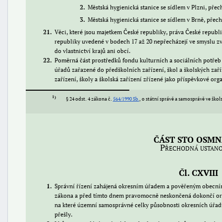
2
Městská hygienická stanice se sídlem v Plzni, přech
3
Městská hygienická stanice se sídlem v Brně, přech
21
Věci, které jsou majetkem České republiky, práva České republi
republiky uvedené v bodech 17 až 20 nepřecházejí ve smyslu z
do vlastnictví krajů ani obcí.
22
Poměrná část prostředků fondu kulturních a sociálních potře
úřadů zařazené do předškolních zařízení, škol a školských zaří
zařízení, školy a školská zařízení zřízené jako příspěvkové org
1
§ 24 odst. 4 zákona č.
564/1990 Sb.
, o státní správě a samosprávě ve škol
ČÁST STO OSMN
Přechodná ustano
Čl. CXVIII
1
Správní řízení zahájená okresním úřadem a pověřeným obecní
zákona a před tímto dnem pravomocně neskončená dokončí or
na které územní samosprávné celky působnosti okresních úřa
přešly.