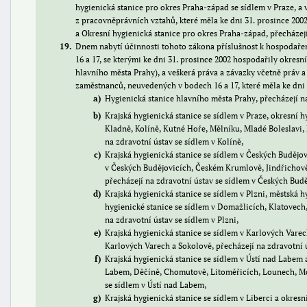
hygienická stanice pro okres Praha-západ se sídlem v Praze, a 
z pracovněprávních vztahů, které měla ke dni 31. prosince 200
a Okresní hygienická stanice pro okres Praha-západ, přecházejí
19
Dnem nabytí účinnosti tohoto zákona příslušnost k hospodař
16 a 17, se kterými ke dni 31. prosince 2002 hospodařily okresní
hlavního města Prahy), a veškerá práva a závazky včetně práv 
zaměstnanců, neuvedených v bodech 16 a 17, které měla ke dni 
a
Hygienická stanice hlavního města Prahy, přecházejí na
b
Krajská hygienická stanice se sídlem v Praze, okresní 
Kladně, Kolíně, Kutné Hoře, Mělníku, Mladé Boleslavi
na zdravotní ústav se sídlem v Kolíně,
c
Krajská hygienická stanice se sídlem v Českých Budějov
v Českých Budějovicích, Českém Krumlově, Jindřichově 
přecházejí na zdravotní ústav se sídlem v Českých Budě
d
Krajská hygienická stanice se sídlem v Plzni, městská h
hygienické stanice se sídlem v Domažlicích, Klatovech
na zdravotní ústav se sídlem v Plzni,
e
Krajská hygienická stanice se sídlem v Karlových Varec
Karlových Varech a Sokolově, přecházejí na zdravotní 
f
Krajská hygienická stanice se sídlem v Ústí nad Labem a
Labem, Děčíně, Chomutově, Litoměřicích, Lounech, Mos
se sídlem v Ústí nad Labem,
g
Krajská hygienická stanice se sídlem v Liberci a okresn