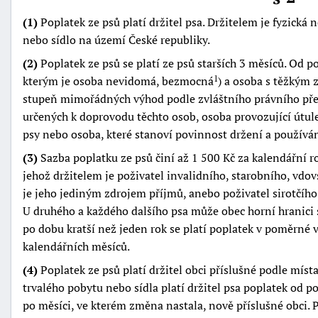
(1)
Poplatek ze psů platí držitel psa. Držitelem je fyzická
nebo sídlo na území České republiky.
(2)
Poplatek ze psů se platí ze psů starších 3 měsíců. Od p
kterým je osoba nevidomá, bezmocná
) a osoba s těžkým 
1
stupeň mimořádných výhod podle zvláštního právního pře
určených k doprovodu těchto osob, osoba provozující útul
-
psy nebo osoba, které stanoví povinnost držení a používán
náhrady
(3)
Sazba poplatku ze psů činí až 1 500 Kč za kalendářní r
jehož držitelem je poživatel invalidního, starobního, vd
je jeho jediným zdrojem příjmů, anebo poživatel sirotčího
U druhého a každého dalšího psa může obec horní hranici s
po dobu kratší než jeden rok se platí poplatek v poměrné v
kalendářních měsíců.
(4)
Poplatek ze psů platí držitel obci příslušné podle míst
trvalého pobytu nebo sídla platí držitel psa poplatek od 
po měsíci, ve kterém změna nastala, nově příslušné obci. 