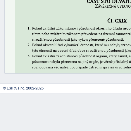
ČÁST STO DEVAT
Závěrečná ustano
Čl. CXIX
1
Pokud zvláštní zákon stanoví působnost okresního úřadu nebo
tímto nebo zvláštním zákonem převedena na územní samospráv
s rozšířenou působností jako výkon přenesené působnosti.
2
Pokud okresní úřad vykonával činnosti, které mu nebyly stan
tyto činnosti na obecní úřad obce s rozšířenou působností jak
3
Pokud zvláštní zákon stanoví působnost orgánu, který zanikl, a
působnost nebyla přenesena na jiný orgán, je věcně příslušný ú
rozhodovaná věc náleží, popřípadě ústřední správní úřad, jeho
© ESIPA s.r.o. 2002-2026