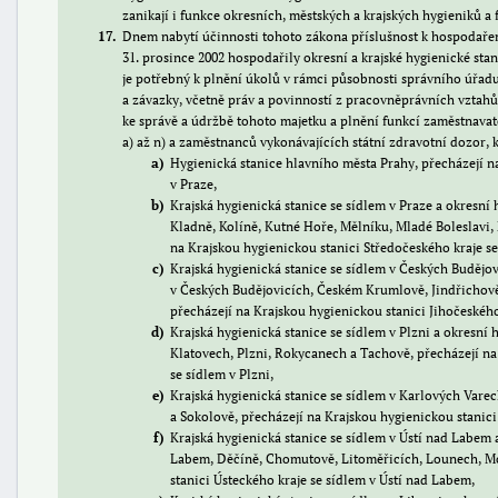
zanikají i funkce okresních, městských a krajských hygieniků a
17
Dnem nabytí účinnosti tohoto zákona příslušnost k hospodařen
31. prosince 2002 hospodařily okresní a krajské hygienické sta
je potřebný k plnění úkolů v rámci působnosti správního úřadu
a závazky, včetně práv a povinností z pracovněprávních vzta
ke správě a údržbě tohoto majetku a plnění funkcí zaměstnav
a) až n) a zaměstnanců vykonávajících státní zdravotní dozor, k
a
Hygienická stanice hlavního města Prahy, přecházejí n
v Praze,
b
Krajská hygienická stanice se sídlem v Praze a okresní
Kladně, Kolíně, Kutné Hoře, Mělníku, Mladé Boleslavi
na Krajskou hygienickou stanici Středočeského kraje se
c
Krajská hygienická stanice se sídlem v Českých Budějov
v Českých Budějovicích, Českém Krumlově, Jindřichově 
přecházejí na Krajskou hygienickou stanici Jihočeského
d
Krajská hygienická stanice se sídlem v Plzni a okresní 
Klatovech, Plzni, Rokycanech a Tachově, přecházejí na
se sídlem v Plzni,
e
Krajská hygienická stanice se sídlem v Karlových Varec
a Sokolově, přecházejí na Krajskou hygienickou stanici
f
Krajská hygienická stanice se sídlem v Ústí nad Labem a
Labem, Děčíně, Chomutově, Litoměřicích, Lounech, Mos
stanici Ústeckého kraje se sídlem v Ústí nad Labem,