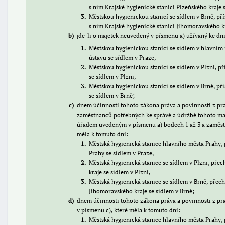
s ním Krajské hygienické stanici Plzeňského kraje s
3
Městskou hygienickou stanicí se sídlem v Brně, p
s ním Krajské hygienické stanici Jihomoravského kr
b
jde-li o majetek neuvedený v písmenu a) užívaný ke dni
1
Městskou hygienickou stanicí se sídlem v hlavním
ústavu se sídlem v Praze,
2
Městskou hygienickou stanicí se sídlem v Plzni, p
se sídlem v Plzni,
3
Městskou hygienickou stanicí se sídlem v Brně, př
se sídlem v Brně;
c
dnem účinnosti tohoto zákona práva a povinnosti z p
zaměstnanců potřebných ke správě a údržbě tohoto maj
úřadem uvedeným v písmenu a) bodech 1 až 3 a zaměstn
měla k tomuto dni:
1
Městská hygienická stanice hlavního města Prahy, 
Prahy se sídlem v Praze,
2
Městská hygienická stanice se sídlem v Plzni, pře
kraje se sídlem v Plzni,
3
Městská hygienická stanice se sídlem v Brně, přech
Jihomoravského kraje se sídlem v Brně;
d
dnem účinnosti tohoto zákona práva a povinnosti z 
v písmenu c), které měla k tomuto dni:
1
Městská hygienická stanice hlavního města Prahy, p