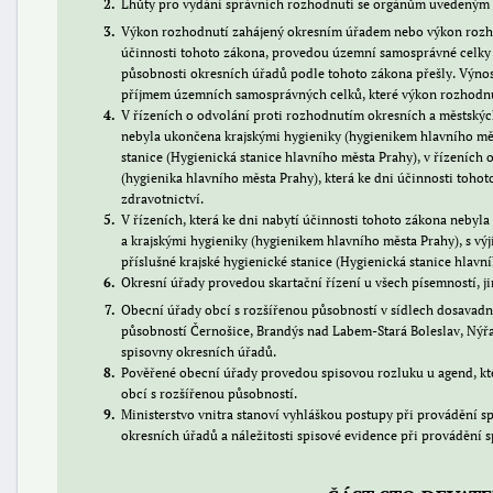
2
Lhůty pro vydání správních rozhodnutí se orgánům uvedeným v
3
Výkon rozhodnutí zahájený okresním úřadem nebo výkon rozhod
účinnosti tohoto zákona, provedou územní samosprávné celky 
působnosti okresních úřadů podle tohoto zákona přešly. Výno
příjmem územních samosprávných celků, které výkon rozhodnu
4
V řízeních o odvolání proti rozhodnutím okresních a městských
nebyla ukončena krajskými hygieniky (hygienikem hlavního měs
stanice (Hygienická stanice hlavního města Prahy), v řízeních 
(hygienika hlavního města Prahy), která ke dni účinnosti toho
zdravotnictví.
5
V řízeních, která ke dni nabytí účinnosti tohoto zákona nebyl
a krajskými hygieniky (hygienikem hlavního města Prahy), s vý
příslušné krajské hygienické stanice (Hygienická stanice hlavn
6
Okresní úřady provedou skartační řízení u všech písemností, ji
7
Obecní úřady obcí s rozšířenou působností v sídlech dosavadn
působností Černošice, Brandýs nad Labem-Stará Boleslav, Nýřa
spisovny okresních úřadů.
8
Pověřené obecní úřady provedou spisovou rozluku u agend, kt
obcí s rozšířenou působností.
9
Ministerstvo vnitra stanoví vyhláškou postupy při provádění sp
okresních úřadů a náležitosti spisové evidence při provádění s