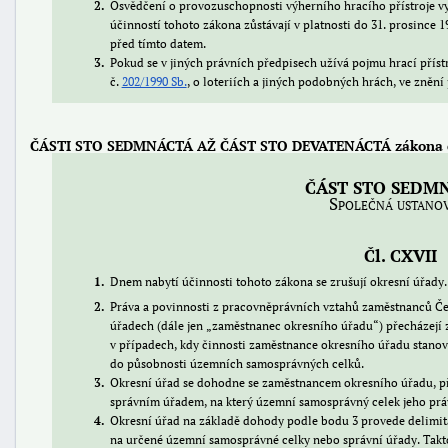
2
Osvědčení o provozuschopnosti výherního hracího přístroje 
účinností tohoto zákona zůstávají v platnosti do 31. prosince 
před tímto datem.
3
Pokud se v jiných právních předpisech užívá pojmu hrací přístr
č.
202/1990 Sb.
, o loteriích a jiných podobných hrách, ve znění
ČÁSTI STO SEDMNÁCTÁ AŽ ČÁST STO DEVATENÁCTÁ zákona č. 
ČÁST STO SEDM
Společná ustano
Čl. CXVII
1
Dnem nabytí účinnosti tohoto zákona se zrušují okresní úřady.
2
Práva a povinnosti z pracovněprávních vztahů zaměstnanců Če
úřadech (dále jen
zaměstnanec okresního úřadu
) přecházejí
v případech, kdy činnosti zaměstnance okresního úřadu stano
do působnosti územních samosprávných celků.
3
Okresní úřad se dohodne se zaměstnancem okresního úřadu,
správním úřadem, na který územní samosprávný celek jeho prá
4
Okresní úřad na základě dohody podle bodu 3 provede delimit
na určené územní samosprávné celky nebo správní úřady. Takto