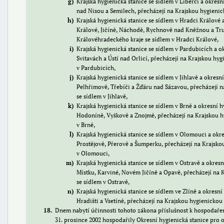
g
Krajská hygienická stanice se sídlem v Liberci a okresn
nad Nisou a Semilech, přecházejí na Krajskou hygienick
h
Krajská hygienická stanice se sídlem v Hradci Králové 
Králové, Jičíně, Náchodě, Rychnově nad Kněžnou a Tru
Královéhradeckého kraje se sídlem v Hradci Králové,
i
Krajská hygienická stanice se sídlem v Pardubicích a o
Svitavách a Ústí nad Orlicí, přecházejí na Krajskou hy
v Pardubicích,
j
Krajská hygienická stanice se sídlem v Jihlavě a okresn
Pelhřimově, Třebíči a Žďáru nad Sázavou, přecházejí n
se sídlem v Jihlavě,
k
Krajská hygienická stanice se sídlem v Brně a okresní h
Hodoníně, Vyškově a Znojmě, přecházejí na Krajskou h
v Brně,
l
Krajská hygienická stanice se sídlem v Olomouci a okre
Prostějově, Přerově a Šumperku, přecházejí na Krajsko
v Olomouci,
m
Krajská hygienická stanice se sídlem v Ostravě a okresn
Místku, Karviné, Novém Jičíně a Opavě, přecházejí na 
se sídlem v Ostravě,
n
Krajská hygienická stanice se sídlem ve Zlíně a okresn
Hradišti a Vsetíně, přecházejí na Krajskou hygienickou 
18
Dnem nabytí účinnosti tohoto zákona příslušnost k hospodařen
31. prosince 2002 hospodařily Okresní hygienická stanice pro 