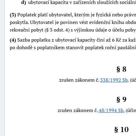
d
ubytovací kapacita v zařízeních sloužících sociál
(3)
Poplatek platí ubytovatel, kterým je fyzická nebo práv
poskytla. Ubytovatel je povinen vést evidenční knihu obd
rekreační pobyt (§ 3 odst. 4) s výjimkou údaje o účelu poby
(4)
Sazba poplatku z ubytovací kapacity činí až 6 Kč za ka
po dohodě s poplatníkem stanovit poplatek roční paušální
§ 8
zrušen zákonem č.
338/1992 Sb.
(úč
§ 9
zrušen zákonem č.
48/1994 Sb.
(účin
§ 10