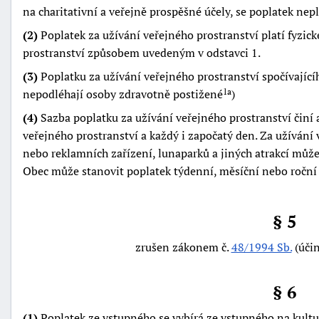
na charitativní a veřejně prospěšné účely, se poplatek nepl
(2)
Poplatek za užívání veřejného prostranství platí fyzické
prostranství způsobem uvedeným v odstavci 1.
(3)
Poplatku za užívání veřejného prostranství spočívající
nepodléhají osoby zdravotně postižené
)
1a
(4)
Sazba poplatku za užívání veřejného prostranství činí a
veřejného prostranství a každý i započatý den. Za užívání
nebo reklamních zařízení, lunaparků a jiných atrakcí může 
Obec může stanovit poplatek týdenní, měsíční nebo roční 
§ 5
zrušen zákonem č.
48/1994 Sb.
(účin
§ 6
(1)
Poplatek ze vstupného se vybírá ze vstupného na kultur