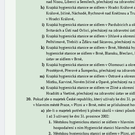
nad Nisou, Liberci a Semilech, přecházejí na zdravotní 
h
Krajská hygienická stanice se sídlem v Hradci Králové 
Králové, Jičíně, Náchodě, Rychnově nad Kněžnou a Trut
v Hradci Králové,
i
Krajská hygienická stanice se sídlem v Pardubicích a o
Svitavách a Ústí nad Orlicí, přecházejí na zdravotní ús
j
Krajská hygienická stanice se sídlem v Jihlavě a okresn
Pelhřimově, Třebíči a Žďáru nad Sázavou, přecházejí na
k
Krajská hygienická stanice se sídlem v Brně, Městská hy
hygienické stanice se sídlem v Brně, Blansku, Břeclavi
ústav se sídlem v Brně,
l
Krajská hygienická stanice se sídlem v Olomouci a okre
Prostějově, Přerově a Šumperku, přecházejí na zdravot
m
Krajská hygienická stanice se sídlem v Ostravě a okresn
Místku, Karviné, Novém Jičíně a Opavě, přecházejí na z
n
Krajská hygienická stanice se sídlem ve Zlíně a okresn
Hradišti a Vsetíně, přecházejí na zdravotní ústav se síd
20
Pokud jde o majetek České republiky, který užívaly ke dni 31. 
v hlavním městě Praze, v Plzni a v Brně, mění se příslušnost ho
a
jde-li o majetek potřebný k plnění úkolů v rámci půs
1 až 3 užívaný ke dni 31. prosince 2002:
1
Městskou hygienickou stanicí se sídlem v hlavním
hospodaření s ním Hygienické stanici hlavního měs
2
Městskou hygienickou stanicí se sídlem v Plzni, p