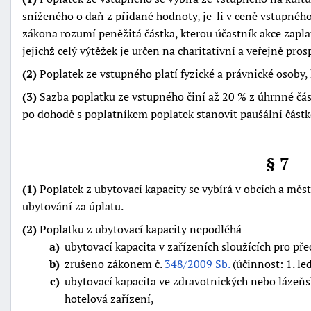
sníženého o daň z přidané hodnoty, je-li v ceně vstupnéh
zákona rozumí peněžitá částka, kterou účastník akce zaplatí
jejichž celý výtěžek je určen na charitativní a veřejně pros
(2)
Poplatek ze vstupného platí fyzické a právnické osoby, k
(3)
Sazba poplatku ze vstupného činí až 20 % z úhrnné č
po dohodě s poplatníkem poplatek stanovit paušální částk
§ 7
(1)
Poplatek z ubytovací kapacity se vybírá v obcích a mě
ubytování za úplatu.
(2)
Poplatku z ubytovací kapacity nepodléhá
a
ubytovací kapacita v zařízeních sloužících pro p
b
zrušeno zákonem č.
348/2009 Sb.
(účinnost: 1. le
c
ubytovací kapacita ve zdravotnických nebo lázeňs
hotelová zařízení,