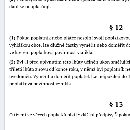
daní se neuplatňují.
§ 12
(1)
Pokud poplatník nebo plátce nesplní svoji poplatkov
vyhláškou obce, lze dlužné částky vyměřit nebo doměřit do
ve kterém poplatková povinnost vznikla.
(2)
Byl-li před uplynutím této lhůty učiněn úkon směřujíc
tříletá lhůta znovu od konce roku, v němž byl poplatník 
uvědoměn. Vyměřit a doměřit poplatek lze nejpozději do 1
poplatková povinnost vznikla.
§ 13
O řízení ve věcech poplatků platí zvláštní předpisy,
pokud
8)