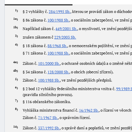
1
§ 2 vyhlášky č.
284/1995 Sb.
, kterou se provádí zákon o důchodo
1a
§ 86 zákona č.
100/1988 Sb.
, o sociálním zabezpečení, ve znění 
1b
Například zákon č.
449/2001 Sb.
, o myslivosti, ve znění pozdějš
3
zrušen zákonem č
229/2003 Sb.
4
§ 18 zákona č.
88/1968 Sb.
, o nemocenském pojištění, ve znění 
§ 71 zákona č.
100/1988 Sb.
, o sociálním zabezpečení, ve znění 
4a
Zákon č.
101/2000 Sb.
, o ochraně osobních údajů a o změně něk
4b
§ 34 zákona č.
128/2000 Sb.
, o obcích (obecní zřízení).
5
Zákon č.
100/1988 Sb.
, ve znění pozdějších předpisů.
6
§ 2 bod 12 vyhlášky federálního ministerstva vnitra č.
99/1989 
(pravidla silničního provozu).
7
§ 116 občanského zákoníku.
8
Vyhláška ministerstva financí č.
16/1962 Sb.
, o řízení ve věcech
Zákon č.
71/1967 Sb.
, o správním řízení.
14
Zákon č.
337/1992 Sb.
, o správě daní a poplatků, ve znění pozdě