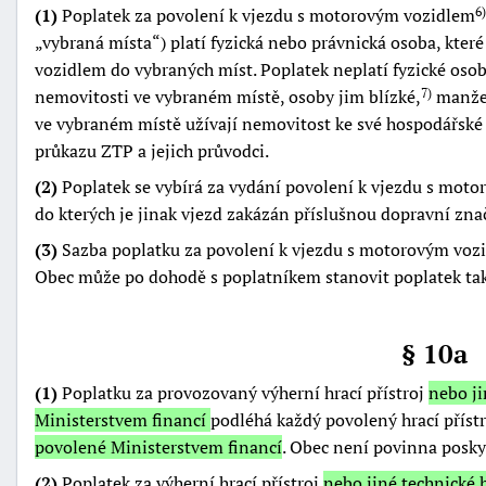
(1)
Poplatek za povolení k vjezdu s motorovým vozidlem
6)
vybraná místa
) platí fyzická nebo právnická osoba, kte
vozidlem do vybraných míst. Poplatek neplatí fyzické osob
nemovitosti ve vybraném místě, osoby jim blízké,
manželé
7)
ve vybraném místě užívají nemovitost ke své hospodářské č
průkazu ZTP a jejich průvodci.
(2)
Poplatek se vybírá za vydání povolení k vjezdu s mot
do kterých je jinak vjezd zakázán příslušnou dopravní zna
(3)
Sazba poplatku za povolení k vjezdu s motorovým vozid
Obec může po dohodě s poplatníkem stanovit poplatek tak
§ 10a
(1)
Poplatku za provozovaný výherní hrací přístroj
nebo ji
Ministerstvem financí
podléhá každý povolený hrací přístr
povolené Ministerstvem financí
. Obec není povinna posk
(2)
Poplatek za výherní hrací přístroj
nebo jiné technické 