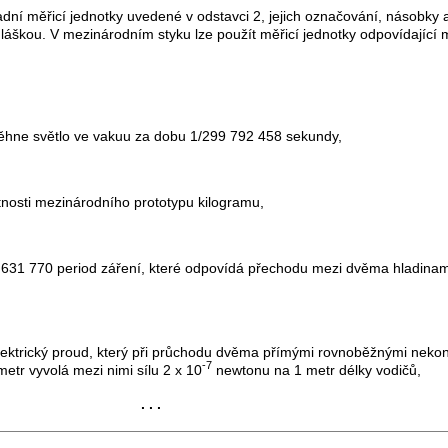
ní měřicí jednotky uvedené v odstavci 2, jejich označování, násobky a
vyhláškou. V mezinárodním styku lze použít měřicí jednotky odpovídají
oběhne světlo ve vakuu za dobu 1/299 792 458 sekundy,
tnosti mezinárodního prototypu kilogramu,
2 631 770 period záření, které odpovídá přechodu mezi dvěma hladinam
 elektrický proud, který při průchodu dvěma přímými rovnoběžnými nek
-7
tr vyvolá mezi nimi sílu 2 x 10
newtonu na 1 metr délky vodičů,
. . .