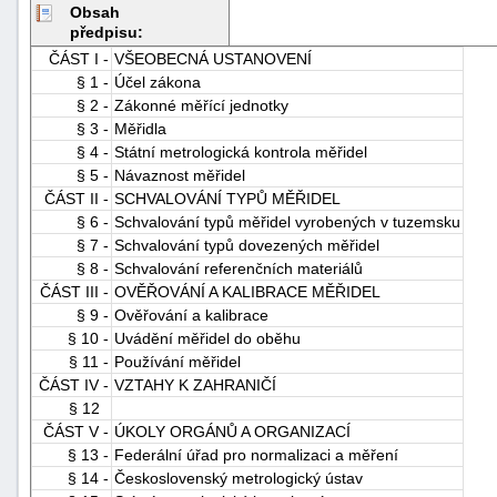
Obsah
předpisu:
ČÁST I -
VŠEOBECNÁ USTANOVENÍ
§ 1 -
Účel zákona
§ 2 -
Zákonné měřící jednotky
§ 3 -
Měřidla
§ 4 -
Státní metrologická kontrola měřidel
§ 5 -
Návaznost měřidel
ČÁST II -
SCHVALOVÁNÍ TYPŮ MĚŘIDEL
§ 6 -
Schvalování typů měřidel vyrobených v tuzemsku
§ 7 -
Schvalování typů dovezených měřidel
§ 8 -
Schvalování referenčních materiálů
ČÁST III -
OVĚŘOVÁNÍ A KALIBRACE MĚŘIDEL
§ 9 -
Ověřování a kalibrace
§ 10 -
Uvádění měřidel do oběhu
§ 11 -
Používání měřidel
ČÁST IV -
VZTAHY K ZAHRANIČÍ
§ 12
ČÁST V -
ÚKOLY ORGÁNŮ A ORGANIZACÍ
§ 13 -
Federální úřad pro normalizaci a měření
§ 14 -
Československý metrologický ústav