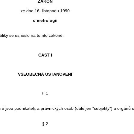
ZÁKON
ze dne 16. listopadu 1990
o metrologii
ky se usneslo na tomto zákoně:
ČÁST I
VŠEOBECNÁ USTANOVENÍ
§ 1
jsou podnikateli, a právnických osob (dále jen "subjekty") a orgánů s
§ 2