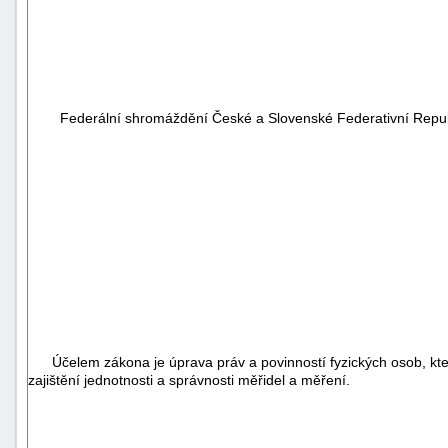
Federální shromáždění České a Slovenské Federativní Republi
Účelem zákona je úprava práv a povinností fyzických osob, které 
zajištění jednotnosti a správnosti měřidel a měření.