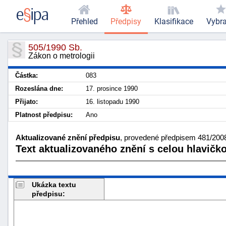
Přehled
Předpisy
Klasifikace
Vybr
505/1990 Sb.
Zákon o metrologii
Částka:
083
Rozeslána dne:
17. prosince 1990
Přijato:
16. listopadu 1990
Platnost předpisu:
Ano
Aktualizované znění předpisu
, provedené předpisem 481/2008 
Text aktualizovaného znění s celou hlavičk
Ukázka textu
předpisu: