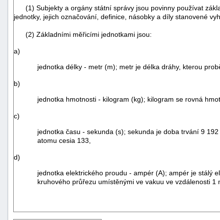
(1) Subjekty a orgány státní správy jsou povinny používat základ
jednotky, jejich označování, definice, násobky a díly stanovené 
(2) Základními měřicími jednotkami jsou:
a)
jednotka délky - metr (m); metr je délka dráhy, kterou pr
b)
jednotka hmotnosti - kilogram (kg); kilogram se rovná hmo
c)
jednotka času - sekunda (s); sekunda je doba trvání 9 19
atomu cesia 133,
d)
jednotka elektrického proudu - ampér (A); ampér je stálý
kruhového průřezu umístěnými ve vakuu ve vzdálenosti 1 me