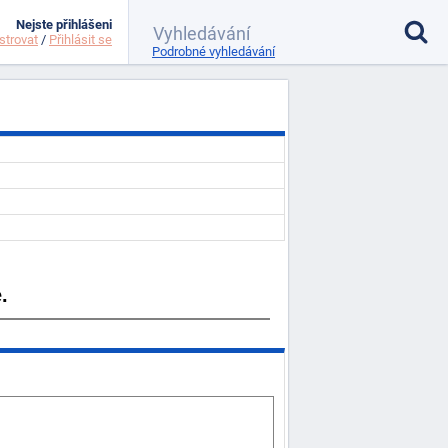
Nejste přihlášeni
strovat
/
Přihlásit se
Podrobné vyhledávání
.