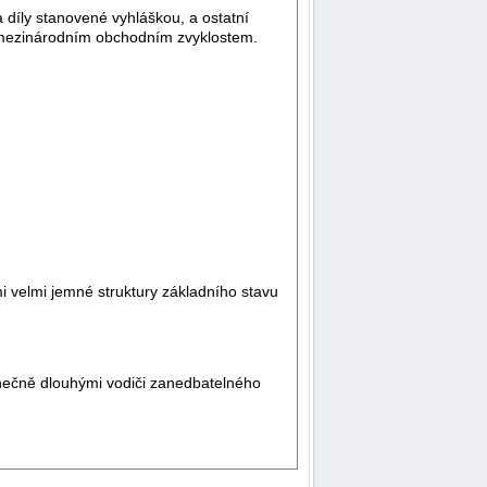
 díly stanovené vyhláškou, a ostatní
cí mezinárodním obchodním zvyklostem.
i velmi jemné struktury základního stavu
onečně dlouhými vodiči zanedbatelného