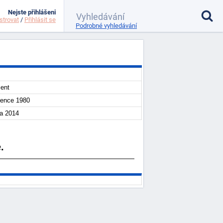
Nejste přihlášeni
strovat
/
Přihlásit se
Podrobné vyhledávání
ent
vence 1980
na 2014
.