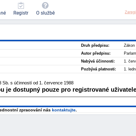
Zaregi
ané
Registr
O službě
Druh předpisu:
Zákon
Autor předpisu:
Parlam
Nabývá účinnosti:
1. čer
Pozbývá platnosti:
1. led
 Sb. s účinností od 1. července 1988
ou je dostupný pouze pro registrované uživatele
přednostní zpracování nás
kontaktujte
.