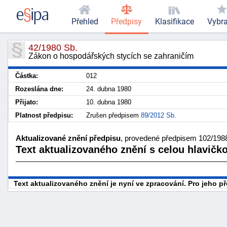
Přehled
Předpisy
Klasifikace
Vybr
42/1980 Sb.
Zákon o hospodářských stycích se zahraničím
Částka:
012
Rozeslána dne:
24. dubna 1980
Přijato:
10. dubna 1980
Platnost předpisu:
Zrušen předpisem
89/2012 Sb.
Aktualizované znění předpisu
, provedené předpisem 102/1988
Text aktualizovaného znění s celou hlavičk
Text aktualizovaného znění je nyní ve zpracování. Pro jeho 