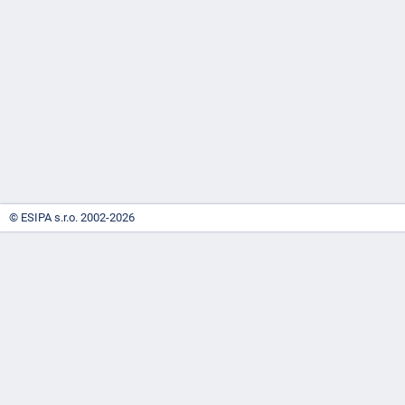
-
náhrady
© ESIPA s.r.o. 2002-2026