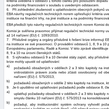
kritéria uvedená v odstavci 1 tohoto článku pro posouzení dopadu sel
na podmínky financování v souladu s uvedeným odstavcem.
6.
Při zohlednění zkušeností s uplatňováním obecných pokynů uve
EBA návrhy regulačních technických norem upřesňující kritéria uv
instituce na finanční trhy, na jiné instituce a na podmínky financ
EBA předloží tyto návrhy regulačních technických norem Komisi d
Komisi je svěřena pravomoc přijímat regulační technické normy u
až 14 nařízení (EU) č. 1093/2010.
7.
Příslušné orgány a orgány příslušné k řešení krize informují E
na instituce ve své pravomoci. O provádění odstavců 1, 8, 9 a 10
Evropskému parlamentu, Radě a Komisi. V této zprávě identifikuje 
8, 9 a 10 na úrovni členských států.
8.
S výhradou odstavců 9 a 10 členské státy zajistí, aby příslušn
krize mohly upustit od uplatňování:
a)
požadavků obsažených v oddílech 2 a 3 této kapitoly na inst
vnitrostátním právem zcela nebo zčásti osvobozeny od ob
nařízení (EU) č. 575/2013;
b)
požadavků obsažených v oddíle 2 této kapitoly na instituce, k
9.
Je-li upuštěno od uplatňování požadavků podle odstavce 8, čle
a)
uplatňují požadavky obsažené v oddílech 2 a 3 této kapitoly n
smyslu článku 10 nařízení (EU) č. 575/2013 na konsolidovan
b)
požadují, aby institucionální systém ochrany vyhověl po
spolupráci s každým ze svých členů, vůči němuž nejsou uve