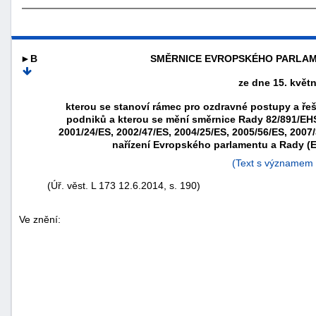
►B
SMĚRNICE EVROPSKÉHO PARLAME
ze dne 15. květ
kterou se stanoví rámec pro ozdravné postupy a řeše
podniků a kterou se mění směrnice Rady 82/891/EH
2001/24/ES, 2002/47/ES, 2004/25/ES, 2005/56/ES, 2007
nařízení Evropského parlamentu a Rady (EU
(Text s významem
(Úř. věst. L 173 12.6.2014, s. 190)
náhrady
škody
Ve znění: