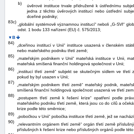
b)
úvěrové instituce trvale přidružené k ústřednímu subje
jedna z těchto úvěrových institucí nebo ústřední subjek
dceřiné podniky;
83c)
„globální systémově významnou institucí“ neboli „G-SVI“ glo
odst. 1 bodu 133 nařízení (EU) č. 575/2013;
▼B
84)
„dceřinou institucí v Unii“ instituce usazená v členském stá
nebo mateřského podniku třetí země;
85)
„mateřským podnikem v Unii“ mateřská instituce v Unii, mat
mateřská smíšená finanční holdingová společnost v Unii;
86)
„institucí třetí země“ subjekt se skutečným sídlem ve třetí 
pokud by byl usazen v Unii;
87)
„mateřským podnikem třetí země“ mateřský podnik, mateřs
smíšená finanční holdingová společnost usazená ve třetí zemi
88)
„postupem třetí země k řešení krize“ opatření podle práva
mateřského podniku třetí země, která jsou co do cílů a oček
krize podle této směrnice;
89)
„pobočkou v Unii“ pobočka instituce třetí země, jež se nacház
90)
„relevantním orgánem třetí země“ orgán třetí země příslušn
příslušných k řešení krize nebo příslušných orgánů podle této