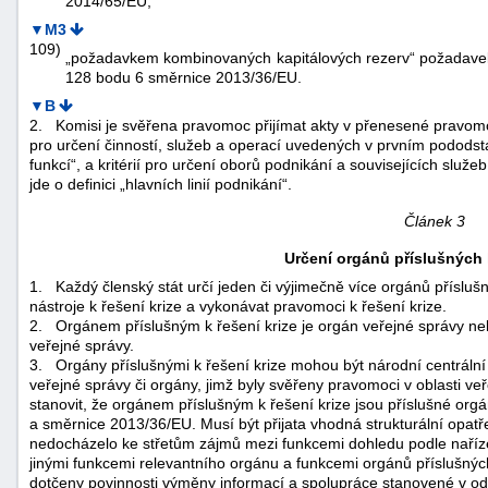
2014/65/EU;
▼M3
109)
„požadavkem kombinovaných kapitálových rezerv“ požadavek
128 bodu 6 směrnice 2013/36/EU.
▼B
2.
Komisi je svěřena pravomoc přijímat akty v přenesené pravomoc
pro určení činností, služeb a operací uvedených v prvním pododsta
funkcí“, a kritérií pro určení oborů podnikání a souvisejících sl
jde o definici „hlavních linií podnikání“.
Článek 3
Určení orgánů příslušných k
1.
Každý členský stát určí jeden či výjimečně více orgánů přísluš
nástroje k řešení krize a vykonávat pravomoci k řešení krize.
2.
Orgánem příslušným k řešení krize je orgán veřejné správy neb
veřejné správy.
3.
Orgány příslušnými k řešení krize mohou být národní centrální
veřejné správy či orgány, jimž byly svěřeny pravomoci v oblasti v
stanovit, že orgánem příslušným k řešení krize jsou příslušné org
a směrnice 2013/36/EU. Musí být přijata vhodná strukturální opatřen
nedocházelo ke střetům zájmů mezi funkcemi dohledu podle naříz
jinými funkcemi relevantního orgánu a funkcemi orgánů příslušných
dotčeny povinnosti výměny informací a spolupráce stanovené v odst