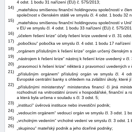
4 odst. 1 bodu 31 nařízení (EU) č. 575/2013;
14)
„mateřskou smíšenou finanční holdingovou společností v čle
společnost v členském státě ve smyslu čl. 4 odst. 1 bodu 32 n
15)
„mateřskou smíšenou finanční holdingovou společností v Unii
v EU ve smyslu čl. 4 odst. 1 bodu 33 nařízení (EU) č. 575/201
16)
„účelem řešení krize“ účely řešení krize uvedené v čl. 31 odst.
17)
„pobočkou“ pobočka ve smyslu čl. 4 odst. 1 bodu 17 nařízení
18)
„orgánem příslušným k řešení krize“ orgán určený členským s
19)
„nástrojem k řešení krize“ nástroj k řešení krize uvedený v čl. 
20)
„pravomocí k řešení krize“ některá z pravomocí uvedených v 
21)
„příslušným orgánem“ příslušný orgán ve smyslu čl. 4 od
Evropské centrální banky s ohledem na zvláštní úkoly, které j
22)
„příslušnými ministerstvy“ ministerstva financí či jiná min
rozhodnutí na vnitrostátní úrovni v hospodářské, finanční a r
a která byla určena v souladu s čl. 3 odst. 5;
23)
„institucí“ úvěrová instituce nebo investiční podnik;
24)
„vedoucím orgánem“ vedoucí orgán ve smyslu čl. 3 odst. 1 b
25)
„vrcholným vedením“ vrcholné vedení ve smyslu čl. 3 odst. 1
26)
„skupinou“ mateřský podnik a jeho dceřiné podniky;