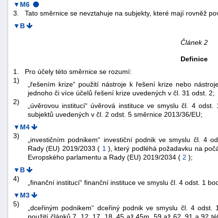
▼M6
3.
Tato směrnice se nevztahuje na subjekty, které mají rovněž po
▼B
Článek 2
Definice
1.
Pro účely této směrnice se rozumí:
1)
„řešením krize“ použití nástroje k řešení krize nebo nástr
jednoho či více účelů řešení krize uvedených v čl. 31 odst. 2;
2)
„úvěrovou institucí“ úvěrová instituce ve smyslu čl. 4 odst
subjektů uvedených v čl. 2 odst. 5 směrnice 2013/36/EU;
▼M4
3)
„investičním podnikem“ investiční podnik ve smyslu čl. 4 
Rady (EU) 2019/2033 (
1
), který podléhá požadavku na počá
Evropského parlamentu a Rady (EU) 2019/2034 (
2
);
▼B
4)
„finanční institucí“ finanční instituce ve smyslu čl. 4 odst. 1 
▼M3
5)
„dceřiným podnikem“ dceřiný podnik ve smyslu čl. 4 odst. 
použití článků 7, 12, 17, 18, 45 až 45m, 59 až 62, 91 a 92 t