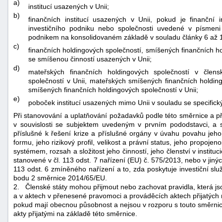
a)
institucí usazených v Unii;
b)
finančních institucí usazených v Unii, pokud je finanční 
investičního podniku nebo společnosti uvedené v písme
podnikem na konsolidovaném základě v souladu články 6 až 1
c)
finančních holdingových společností, smíšených finančních h
se smíšenou činností usazených v Unii;
d)
mateřských finančních holdingových společností v člens
společností v Unii, mateřských smíšených finančních holdin
smíšených finančních holdingových společností v Unii;
e)
poboček institucí usazených mimo Unii v souladu se specific
Při stanovování a uplatňování požadavků podle této směrnice a při
v souvislosti se subjektem uvedeným v prvním pododstavci, a 
příslušné k řešení krize a příslušné orgány v úvahu povahu jeho 
formu, jeho rizikový profil, velikost a právní status, jeho propoje
systémem, rozsah a složitost jeho činností, jeho členství v instit
stanovené v čl. 113 odst. 7 nařízení (EU) č. 575/2013, nebo v jin
113 odst. 6 zmíněného nařízení a to, zda poskytuje investiční slu
bodu 2 směrnice 2014/65/EU.
2.
Členské státy mohou přijmout nebo zachovat pravidla, která jso
a v aktech v přenesené pravomoci a prováděcích aktech přijatých n
pokud mají obecnou působnost a nejsou v rozporu s touto směrnic
akty přijatými na základě této směrnice.