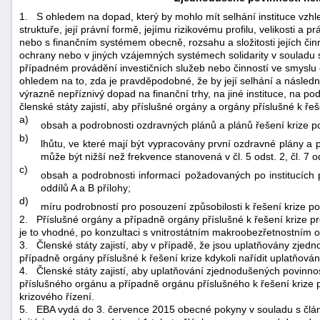
1.
S ohledem na dopad, který by mohlo mít selhání instituce vzhled
struktuře, její právní formě, jejímu rizikovému profilu, velikosti a p
nebo s finančním systémem obecně, rozsahu a složitosti jejích činno
ochrany nebo v jiných vzájemných systémech solidarity v souladu s
případném provádění investičních služeb nebo činností ve smyslu 
ohledem na to, zda je pravděpodobné, že by její selhání a násle
výrazně nepříznivý dopad na finanční trhy, na jiné instituce, na
členské státy zajistí, aby příslušné orgány a orgány příslušné k řeš
a)
obsah a podrobnosti ozdravných plánů a plánů řešení krize po
b)
lhůtu, ve které mají být vypracovány první ozdravné plány a plá
může být nižší než frekvence stanovená v čl. 5 odst. 2, čl. 7 ods
c)
obsah a podrobnosti informací požadovaných po institucích pod
oddílů A a B přílohy;
d)
míru podrobností pro posouzení způsobilosti k řešení krize po
2.
Příslušné orgány a případně orgány příslušné k řešení krize 
je to vhodné, po konzultaci s vnitrostátním makroobezřetnostním
3.
Členské státy zajistí, aby v případě, že jsou uplatňovány zjed
případně orgány příslušné k řešení krize kdykoli nařídit uplatňov
4.
Členské státy zajistí, aby uplatňování zjednodušených povinn
příslušného orgánu a případně orgánu příslušného k řešení krize př
krizového řízení.
5.
EBA vydá do 3. července 2015 obecné pokyny v souladu s člán