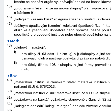
kterém se nachází orgán vykonávající dohled na konsolidova
45)
„programem řešení krize na úrovni skupiny“ plán vypracovaný 
s článkem 91;
46)
„kolegiem k řešení krize“ kolegium zřízené v souladu s článke
47)
„běžným úpadkovým řízením“ kolektivní úpadkové řízení, kte
dlužníka a jmenování likvidátora nebo správce, běžně použite
specifické pro uvedené instituce nebo obecně použitelné na j
▼M2
48)
„dluhovými nástroji“:
i)
pro účely čl. 63 odst. 1 písm. g) a j) dluhopisy a jiné f
uznávající dluh a nástroje poskytující práva na nabytí dl
ii)
pro účely článku 108 dluhopisy a jiné formy převoditel
dluh;
▼B
49)
„mateřskou institucí v členském státě“ mateřská instituce 
nařízení (EU) č. 575/2013;
50)
„mateřskou institucí v Unii“ mateřská instituce v EU ve smyslu
51)
„požadavky na kapitál“ požadavky stanovené v článcích 92 až
52)
„kolegiem dohledu“ kolegium orgánů dohledu zřízené v soul
53)