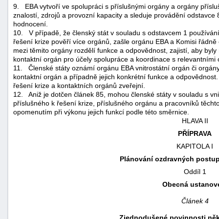
9.
EBA vytvoří ve spolupráci s příslušnými orgány a orgány přís
znalostí, zdrojů a provozní kapacity a sleduje provádění odstavce 
hodnocení.
10.
V případě, že členský stát v souladu s odstavcem 1 používán
řešení krize pověří více orgánů, zašle orgánu EBA a Komisi řádně
mezi těmito orgány rozdělí funkce a odpovědnost, zajistí, aby byly
kontaktní orgán pro účely spolupráce a koordinace s relevantními 
11.
Členské státy oznámí orgánu EBA vnitrostátní orgán či orgány
kontaktní orgán a případně jejich konkrétní funkce a odpovědnos
řešení krize a kontaktních orgánů zveřejní.
12.
Aniž je dotčen článek 85, mohou členské státy v souladu s v
příslušného k řešení krize, příslušného orgánu a pracovníků těc
opomenutím při výkonu jejich funkcí podle této směrnice.
HLAVA II
PŘÍPRAVA
KAPITOLA I
Plánování ozdravných postupů
Oddíl 1
Obecná ustanov
Článek 4
Zjednodušené povinnosti někt