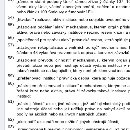
„rámcem státní podpory Unie“ rámec zřízený články 107, 
všemi akty Unie, včetně obecných směrů, sdělení a oznámen
nebo článku 109 Smlouvy o fungování EU;
54)
„likvidací“ realizace aktiv instituce nebo subjektu uvedeného v 
55)
„nástrojem oddělení aktiv“ mechanismus, kterým orgán příslu
aktiva, práva nebo závazky instituce v režimu řešení krize na 
56)
„společností pro správu aktiv“ právnická osoba, která splňuje
57)
„nástrojem rekapitalizace z vnitřních zdrojů“ mechanismus, 
článkem 43 vykonává pravomoci k odpisu a konverzi závazků in
58)
„nástrojem převodu činnosti“ mechanismus, kterým orgán 
převádí akcie nebo jiné nástroje účasti vydané institucí v 
takové instituce na kupujícího, který není překlenovací instituc
59)
„překlenovací institucí“ právnická osoba, která splňuje požada
60)
„nástrojem překlenovací instituce“ mechanismus, kterým se akc
řešení krize nebo aktiva, práva či závazky takové instituce
instituci;
61)
„nástroji účasti“ akcie, jiné nástroje, jež udělují vlastnický p
jiné nástroje účasti nebo jež udělují právo na nabytí akcií n
podíly na akciích nebo na jiných nástrojích účasti;
62)
„akcionáři“ akcionáři nebo držitelé jiných nástrojů účasti;
63)
„pravomocemi k převodu“ pravomoci vymezené v čl. 63 odst. 1