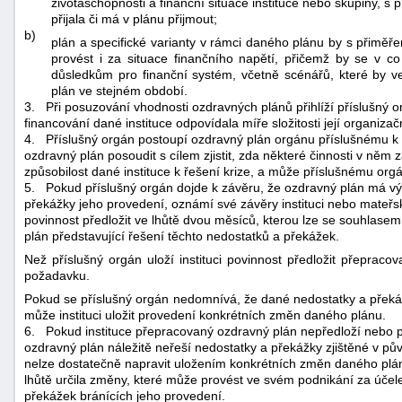
životaschopnosti a finanční situace instituce nebo skupiny, s 
přijala či má v plánu přijmout;
b)
plán a specifické varianty v rámci daného plánu by s přimě
provést i za situace finančního napětí, přičemž by se v c
důsledkům pro finanční systém, včetně scénářů, které by ved
plán ve stejném období.
3.
Při posuzování vhodnosti ozdravných plánů přihlíží příslušný 
financování dané instituce odpovídala míře složitosti její organizačn
4.
Příslušný orgán postoupí ozdravný plán orgánu příslušnému k ř
ozdravný plán posoudit s cílem zjistit, zda některé činnosti v ně
způsobilost dané instituce k řešení krize, a může příslušnému org
5.
Pokud příslušný orgán dojde k závěru, že ozdravný plán má v
překážky jeho provedení, oznámí své závěry instituci nebo mateřsk
povinnost předložit ve lhůtě dvou měsíců, kterou lze se souhlase
plán představující řešení těchto nedostatků a překážek.
Než příslušný orgán uloží instituci povinnost předložit přepraco
požadavku.
Pokud se příslušný orgán nedomnívá, že dané nedostatky a překá
může instituci uložit provedení konkrétních změn daného plánu.
6.
Pokud instituce přepracovaný ozdravný plán nepředloží nebo 
ozdravný plán náležitě neřeší nedostatky a překážky zjištěné v p
nelze dostatečně napravit uložením konkrétních změn daného plánu,
lhůtě určila změny, které může provést ve svém podnikání za úč
překážek bránících jeho provedení.