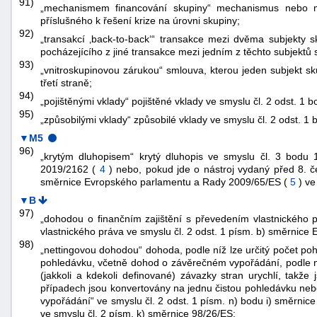
91)
„mechanismem financování skupiny“ mechanismus nebo m
příslušného k řešení krize na úrovni skupiny;
92)
„transakcí ‚back-to-back‘“ transakce mezi dvěma subjekty s
pocházejícího z jiné transakce mezi jedním z těchto subjektů s
93)
„vnitroskupinovou zárukou“ smlouva, kterou jeden subjekt sk
třetí straně;
94)
„pojištěnými vklady“ pojištěné vklady ve smyslu čl. 2 odst. 1
95)
„způsobilými vklady“ způsobilé vklady ve smyslu čl. 2 odst. 
▼M5
96)
„krytým dluhopisem“ krytý dluhopis ve smyslu čl. 3 bod
2019/2162 (
4
) nebo, pokud jde o nástroj vydaný před 8. 
směrnice Evropského parlamentu a Rady 2009/65/ES (
5
) ve
▼B
97)
„dohodou o finančním zajištění s převedením vlastnického 
vlastnického práva ve smyslu čl. 2 odst. 1 písm. b) směrnic
98)
„nettingovou dohodou“ dohoda, podle níž lze určitý počet po
pohledávku, včetně dohod o závěrečném vypořádání, podle n
(jakkoli a kdekoli definované) závazky stran urychlí, takž
případech jsou konvertovány na jednu čistou pohledávku neb
vypořádání“ ve smyslu čl. 2 odst. 1 písm. n) bodu i) směrnic
ve smyslu čl. 2 písm. k) směrnice 98/26/ES;