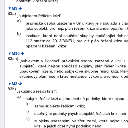
opatření k řešení krize;
▼M3
83a)
„subjektem řešícím krizi“:
a)
právnická osoba usazená v Unii, který je v souladu s č
jako subjekt, pro nějž plán řešení krize stanoví opatření 
b)
instituce, která není součástí skupiny podléhající doh
112 směrnice 2013/36/EU, pro niž plán řešení krize v
opatření k řešení krize;
▼M10
83aa)
„subjektem v likvidaci“ právnická osoba usazená v Unii, u
subjektů, které nejsou součástí skupiny, plán řešení kriz
úpadkovém řízení, nebo subjekt ve skupině řešící krizi, kte
skupinový plán řešení krize nestanoví výkon pravomocí k od
▼M3
83b)
„skupinou řešící krizi“:
a)
subjekt řešící krizi a jeho dceřiné podniky, které nejsou:
i)
samy subjekty řešícími krizi;
ii)
dceřinými podniky jiných subjektů řešících krizi, ani
iii)
subjekty usazenými ve třetí zemi, které nejsou po
krizi, a jejich dceřinými podniky; nebo