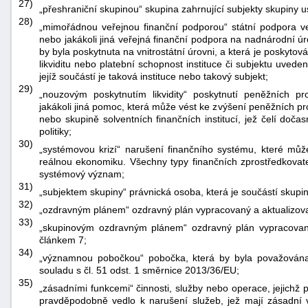
27)
„přeshraniční skupinou“ skupina zahrnující subjekty skupiny u
28)
„mimořádnou veřejnou finanční podporou“ státní podpora v
nebo jakákoli jiná veřejná finanční podpora na nadnárodní úr
by byla poskytnuta na vnitrostátní úrovni, a která je poskyto
likviditu nebo platební schopnost instituce či subjektu uveden
jejíž součástí je taková instituce nebo takový subjekt;
29)
„nouzovým poskytnutím likvidity“ poskytnutí peněžních p
jakákoli jiná pomoc, která může vést ke zvýšení peněžních pros
nebo skupině solventních finančních institucí, jež čelí do
politiky;
30)
„systémovou krizí“ narušení finančního systému, které můž
reálnou ekonomiku. Všechny typy finančních zprostředkovatel
systémový význam;
31)
„subjektem skupiny“ právnická osoba, která je součástí skupin
32)
„ozdravným plánem“ ozdravný plán vypracovaný a aktualizovan
33)
„skupinovým ozdravným plánem“ ozdravný plán vypracovaný
článkem 7;
34)
„významnou pobočkou“ pobočka, která by byla považována
souladu s čl. 51 odst. 1 směrnice 2013/36/EU;
35)
„zásadními funkcemi“ činnosti, služby nebo operace, jejichž
pravděpodobně vedlo k narušení služeb, jež mají zásadní