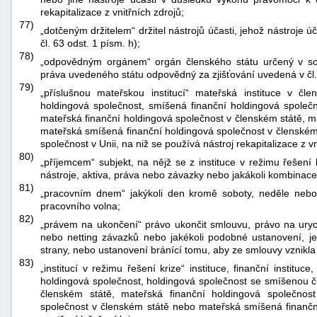
rekapitalizace z vnitřních zdrojů;
77)
„dotčeným držitelem“ držitel nástrojů účasti, jehož nástroje
čl. 63 odst. 1 písm. h);
78)
„odpovědným orgánem“ orgán členského státu určený v sou
práva uvedeného státu odpovědný za zjišťování uvedená v čl. 
79)
„příslušnou mateřskou institucí“ mateřská instituce v čle
holdingová společnost, smíšená finanční holdingová společn
mateřská finanční holdingová společnost v členském státě, m
mateřská smíšená finanční holdingová společnost v členském
společnost v Unii, na niž se používá nástroj rekapitalizace z vn
80)
„příjemcem“ subjekt, na nějž se z instituce v režimu řešení k
nástroje, aktiva, práva nebo závazky nebo jakákoli kombinace
81)
„pracovním dnem“ jakýkoli den kromě soboty, neděle neb
pracovního volna;
82)
„právem na ukončení“ právo ukončit smlouvu, právo na uryc
nebo netting závazků nebo jakékoli podobné ustanovení, je
strany, nebo ustanovení bránící tomu, aby ze smlouvy vznikla p
83)
„institucí v režimu řešení krize“ instituce, finanční institu
holdingová společnost, holdingová společnost se smíšenou či
členském státě, mateřská finanční holdingová společnos
společnost v členském státě nebo mateřská smíšená finanční 