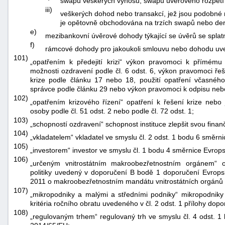
swapů veškerých výnosů, swapů úvěrového rozpětí
iii)
veškerých dohod nebo transakcí, jež jsou podobné 
je opětovně obchodována na trzích swapů nebo der
e)
mezibankovní úvěrové dohody týkající se úvěrů se splat
f)
rámcové dohody pro jakoukoli smlouvu nebo dohodu uv
101)
„opatřením k předejití krizi“ výkon pravomoci k přímému
možnosti ozdravení podle čl. 6 odst. 6, výkon pravomoci řeš
krize podle článku 17 nebo 18, použití opatření včasné
správce podle článku 29 nebo výkon pravomoci k odpisu nebo
102)
„opatřením krizového řízení“ opatření k řešení krize nebo
osoby podle čl. 51 odst. 2 nebo podle čl. 72 odst. 1;
103)
„schopností ozdravení“ schopnost instituce zlepšit svou fina
104)
„vkladatelem“ vkladatel ve smyslu čl. 2 odst. 1 bodu 6 směrn
105)
„investorem“ investor ve smyslu čl. 1 bodu 4 směrnice Evro
106)
„určeným vnitrostátním makroobezřetnostním orgánem“ 
politiky uvedený v doporučení B bodě 1 doporučení Evrops
2011 o makroobezřetnostním mandátu vnitrostátních orgánů
107)
„mikropodniky a malými a středními podniky“ mikropodniky
kritéria ročního obratu uvedeného v čl. 2 odst. 1 přílohy do
108)
„regulovaným trhem“ regulovaný trh ve smyslu čl. 4 odst.