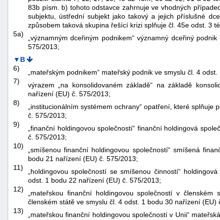
83b písm. b) tohoto odstavce zahrnuje ve vhodných případech
subjektu, ústřední subjekt jako takový a jejich příslušné d
způsobem taková skupina řešící krizi splňuje čl. 45e odst. 3 t
5a)
„významným dceřiným podnikem“ významný dceřiný podnik ve
575/2013;
▼B
6)
„mateřským podnikem“ mateřský podnik ve smyslu čl. 4 odst. 
7)
výrazem „na konsolidovaném základě“ na základě konsoli
nařízení (EU) č. 575/2013;
8)
„institucionálním systémem ochrany“ opatření, které splňuje 
č. 575/2013;
9)
„finanční holdingovou společností“ finanční holdingová spole
č. 575/2013;
10)
„smíšenou finanční holdingovou společností“ smíšená finanč
bodu 21 nařízení (EU) č. 575/2013;
11)
„holdingovou společností se smíšenou činností“ holdingová
odst. 1 bodu 22 nařízení (EU) č. 575/2013;
12)
„mateřskou finanční holdingovou společností v členském s
členském státě ve smyslu čl. 4 odst. 1 bodu 30 nařízení (EU) 
13)
„mateřskou finanční holdingovou společností v Unii“ mateřská