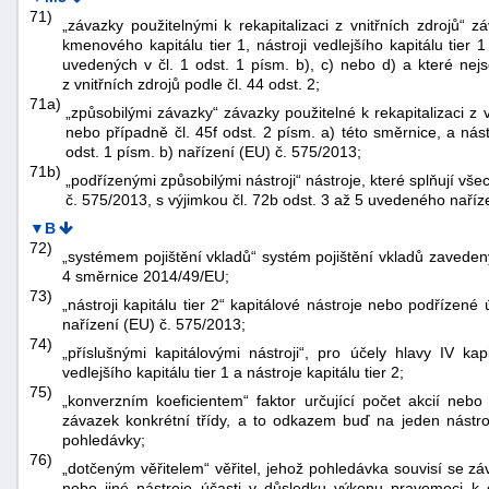
71)
„závazky použitelnými k rekapitalizaci z vnitřních zdrojů“ z
kmenového kapitálu tier 1, nástroji vedlejšího kapitálu tier 1 
uvedených v čl. 1 odst. 1 písm. b), c) nebo d) a které nejs
z vnitřních zdrojů podle čl. 44 odst. 2;
71a)
„způsobilými závazky“ závazky použitelné k rekapitalizaci z 
nebo případně čl. 45f odst. 2 písm. a) této směrnice, a nástr
odst. 1 písm. b) nařízení (EU) č. 575/2013;
71b)
„podřízenými způsobilými nástroji“ nástroje, které splňují v
č. 575/2013, s výjimkou čl. 72b odst. 3 až 5 uvedeného naříz
▼B
72)
„systémem pojištění vkladů“ systém pojištění vkladů zaveden
4 směrnice 2014/49/EU;
73)
„nástroji kapitálu tier 2“ kapitálové nástroje nebo podřízen
nařízení (EU) č. 575/2013;
74)
„příslušnými kapitálovými nástroji“, pro účely hlavy IV kap
vedlejšího kapitálu tier 1 a nástroje kapitálu tier 2;
75)
„konverzním koeficientem“ faktor určující počet akcií nebo
závazek konkrétní třídy, a to odkazem buď na jeden nástro
pohledávky;
76)
„dotčeným věřitelem“ věřitel, jehož pohledávka souvisí se z
nebo jiné nástroje účasti v důsledku výkonu pravomoci k o