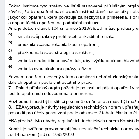
Pokud instituce tyto změny ve lhůtě stanovené příslušným orgá
závěru, že by opatření navrhovaná institucí dané nedostatky nebo p
jakýchkoli opatření, která považuje za nezbytná a přiměřená, s 
a dopad těchto opatření na podnikání instituce.
Aniž je dotčen článek 104 směrnice 2013/36/EU, může příslušný orgá
a)
snížila svůj rizikový profil, včetně likviditního rizika;
b)
umožnila včasná rekapitalizační opatření;
c)
přezkoumala svou strategii a strukturu;
d)
změnila strategii financování tak, aby zvýšila odolnost hlavníc
e)
změnila svou strukturu správy a řízení.
Seznam opatření uvedený v tomto odstavci nebrání členským stát
dalších opatření podle vnitrostátního práva.
7.
Pokud příslušný orgán požaduje po instituci přijetí opatření v
těchto opatřeních odůvodněná a přiměřená.
Rozhodnutí musí být instituci písemně oznámeno a musí být možné
8.
EBA vypracuje návrhy regulačních technických norem upřesňujíc
posoudit pro účely posouzení podle odstavce 2 tohoto článku a čl. 
EBA předloží tyto návrhy regulačních technických norem Komisi d
Komisi je svěřena pravomoc přijímat regulační technické normy u
až 14 nařízení (EU) č. 1093/2010.