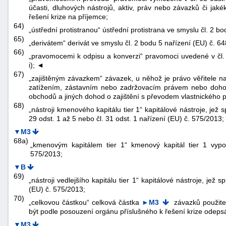
účasti, dluhových nástrojů, aktiv, práv nebo závazků či jaké
řešení krize na příjemce;
64)
„ústřední protistranou“ ústřední protistrana ve smyslu čl. 2 b
65)
„derivátem“ derivát ve smyslu čl. 2 bodu 5 nařízení (EU) č. 6
66)
„pravomocemi k odpisu a konverzi“ pravomoci uvedené v čl.
i);
◄
67)
„zajištěným závazkem“ závazek, u něhož je právo věřitele na
zatížením, zástavním nebo zadržovacím právem nebo dohod
obchodů a jiných dohod o zajištění s převodem vlastnického 
68)
„nástroji kmenového kapitálu tier 1“ kapitálové nástroje, jež s
29 odst. 1 až 5 nebo čl. 31 odst. 1 nařízení (EU) č. 575/2013;
▼M3
68a)
„kmenovým kapitálem tier 1“ kmenový kapitál tier 1 vyp
575/2013;
▼B
69)
„nástroji vedlejšího kapitálu tier 1“ kapitálové nástroje, jež 
(EU) č. 575/2013;
70)
„celkovou částkou“ celková částka
►M3
závazků použiteln
být podle posouzení orgánu příslušného k řešení krize odepsá
▼M3