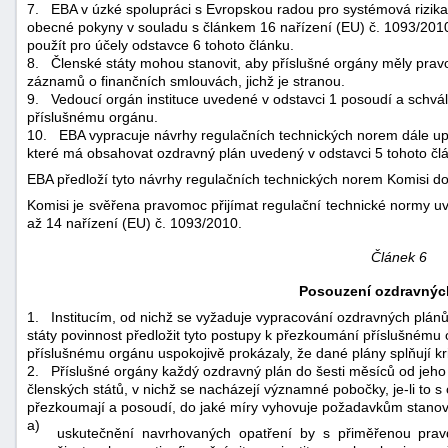
7.
EBA v úzké spolupráci s Evropskou radou pro systémová rizika
obecné pokyny v souladu s článkem 16 nařízení (EU) č. 1093/2010 
použít pro účely odstavce 6 tohoto článku.
8.
Členské státy mohou stanovit, aby příslušné orgány měly pra
záznamů o finančních smlouvách, jichž je stranou.
9.
Vedoucí orgán instituce uvedené v odstavci 1 posoudí a schvá
příslušnému orgánu.
10.
EBA vypracuje návrhy regulačních technických norem dále upře
které má obsahovat ozdravný plán uvedený v odstavci 5 tohoto čl
EBA předloží tyto návrhy regulačních technických norem Komisi d
Komisi je svěřena pravomoc přijímat regulační technické normy u
až 14 nařízení (EU) č. 1093/2010.
Článek 6
Posouzení ozdravnýc
1.
Institucím, od nichž se vyžaduje vypracování ozdravných plánů po
státy povinnost předložit tyto postupy k přezkoumání příslušnému o
příslušnému orgánu uspokojivě prokázaly, že dané plány splňují kri
2.
Příslušné orgány každý ozdravný plán do šesti měsíců od jeho 
členských států, v nichž se nacházejí významné pobočky, je-li to 
přezkoumají a posoudí, do jaké míry vyhovuje požadavkům stanove
a)
uskutečnění navrhovaných opatření by s přiměřenou pra