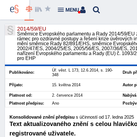
MENU
2014/59/EU
Směrnice Evropského parlamentu a Rady 2014/59/EU ze 
rámec pro ozdravné postupy a řešení krize úvěrových ins
mění směrnice Rady 82/891/EHS, směrnice Evropskéh
2002/47/ES, 2004/25/ES, 2005/56/ES, 2007/36/ES, 20
nařízení Evropského parlamentu a Rady (EU) č. 1093/
pro EHP
Úř. věst. L 173, 12.6.2014, s. 190-
Publikováno:
Druh př
348
Přijato:
15. května 2014
Autor p
Platnost od:
2. července 2014
Nabývá 
Platnost předpisu:
Ano
Pozbývá
Konsolidované znění předpisu
s účinností od 17. ledna 2025
Text aktualizovaného znění s celou hlavičk
registrované uživatele.