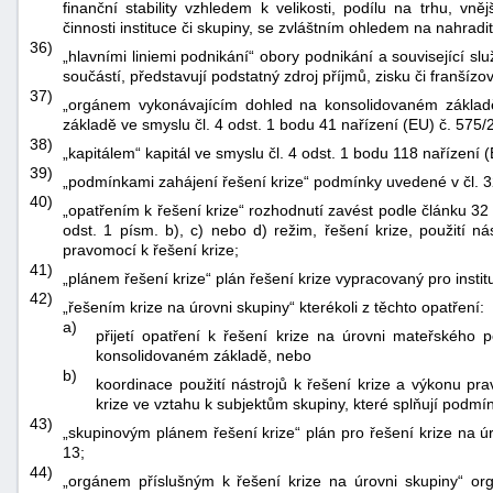
finanční stability vzhledem k velikosti, podílu na trhu, vnějš
činnosti instituce či skupiny, se zvláštním ohledem na nahradit
36)
„hlavními liniemi podnikání“ obory podnikání a související služb
součástí, představují podstatný zdroj příjmů, zisku či franšízo
37)
„orgánem vykonávajícím dohled na konsolidovaném základ
základě ve smyslu čl. 4 odst. 1 bodu 41 nařízení (EU) č. 575/
38)
„kapitálem“ kapitál ve smyslu čl. 4 odst. 1 bodu 118 nařízení 
39)
„podmínkami zahájení řešení krize“ podmínky uvedené v čl. 32
40)
„opatřením k řešení krize“ rozhodnutí zavést podle článku 32
odst. 1 písm. b), c) nebo d) režim, řešení krize, použití n
pravomocí k řešení krize;
41)
„plánem řešení krize“ plán řešení krize vypracovaný pro instit
42)
„řešením krize na úrovni skupiny“ kterékoli z těchto opatření:
a)
přijetí opatření k řešení krize na úrovni mateřského 
konsolidovaném základě, nebo
b)
koordinace použití nástrojů k řešení krize a výkonu pr
krize ve vztahu k subjektům skupiny, které splňují podmín
43)
„skupinovým plánem řešení krize“ plán pro řešení krize na ú
13;
44)
„orgánem příslušným k řešení krize na úrovni skupiny“ org