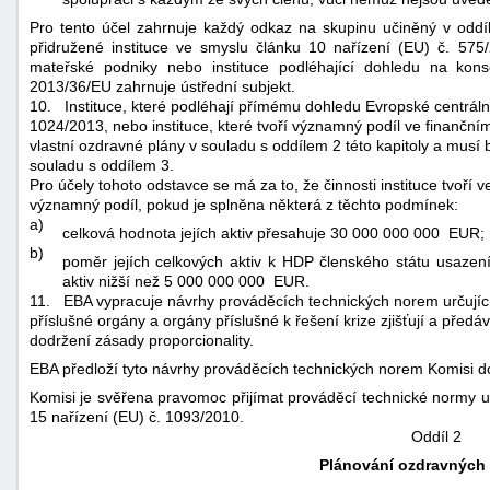
Pro tento účel zahrnuje každý odkaz na skupinu učiněný v oddíl
přidružené instituce ve smyslu článku 10 nařízení (EU) č. 575
mateřské podniky nebo instituce podléhající dohledu na kon
2013/36/EU zahrnuje ústřední subjekt.
10.
Instituce, které podléhají přímému dohledu Evropské centrální
1024/2013, nebo instituce, které tvoří významný podíl ve finanční
vlastní ozdravné plány v souladu s oddílem 2 této kapitoly a musí 
souladu s oddílem 3.
Pro účely tohoto odstavce se má za to, že činnosti instituce tvoří
významný podíl, pokud je splněna některá z těchto podmínek:
a)
celková hodnota jejích aktiv přesahuje 30 000 000 000 EUR;
b)
poměr jejích celkových aktiv k HDP členského státu usazení 
aktiv nižší než 5 000 000 000 EUR.
11.
EBA vypracuje návrhy prováděcích technických norem určujícíc
příslušné orgány a orgány příslušné k řešení krize zjišťují a předá
dodržení zásady proporcionality.
EBA předloží tyto návrhy prováděcích technických norem Komisi d
Komisi je svěřena pravomoc přijímat prováděcí technické normy 
15 nařízení (EU) č. 1093/2010.
Oddíl 2
Plánování ozdravných