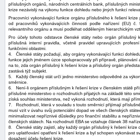
příslušných orgánů, národních centrálních bank, příslušných minis
krize nezávislý na výkonu funkce dohledu nebo jiných funkcí relev
Pracovníci vykonávající funkce orgánu příslušného k řešení krize 
od pracovníků vykonávajících činnosti podle nařízení (EU) č.
relevantního orgánu a musí podléhat odděleným hierarchickým v
Pro účely tohoto odstavce členské státy nebo orgán příslušný k
příslušná interní pravidla, včetně pravidel upravujících profes
funkčními oblastmi.
4.
Členské státy požadují, aby orgány vykonávající funkci dohledu
funkce jejich jménem úzce spolupracovaly při přípravě, plánování 
na to, zda orgán příslušný k řešení krize a příslušný orgán předst
zastává týž subjekt.
5.
Každý členský stát určí jedno ministerstvo odpovědné za výkon
směrnice.
6.
Není-li orgánem příslušným k řešení krize v členském státě pří
příslušné ministerstvo o rozhodnutích přijatých na základě této smě
získá souhlas ministerstva, než vykoná rozhodnutí, která mají pří
7.
Rozhodnutí, která v souladu s touto směrnicí přijímají příslušn
musí vzít v úvahu svůj potenciální dopad ve všech členských státe
minimalizovat nepříznivé důsledky pro finanční stabilitu a nepřízn
členských státech. Na rozhodnutí EBA se vztahuje článek 38 naříz
8.
Členské státy zajistí, aby každý orgán příslušný k řešení krize
pro uplatňování opatření k řešení krize a byl schopen vykonávat s
dosažení účelu řešení krize.