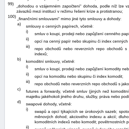
99)
„dohodou o vzájemném započtení“ dohoda, podle níž lze v
závazků mezi institucí v režimu řešení krize a protistranou;
100)
„finančními smlouvami“ mimo jiné tyto smlouvy a dohody:
a)
smlouvy o cenných papírech, včetně:
i)
smluv o koupi, prodeji nebo zapůjčení cenného pap
ii)
opcí na cenný papír nebo skupinu či index cenných 
iii)
repo obchodů nebo reverzních repo obchodů s j
indexů;
b)
komoditní smlouvy, včetně:
i)
smluv o koupi, prodeji nebo zapůjčení komodity neb
ii)
opcí na komoditu nebo skupinu či index komodit;
iii)
repo obchodů nebo reverzních repo obchodů s jakou
c)
futures a forwardy, včetně smluv (jiných než komoditn
majetku jakéhokoli jiného druhu, služby, práva nebo pod
d)
swapové dohody, včetně:
i)
swapů a opcí týkajících se úrokových sazeb; spot
měnových dohod; akciového indexu a akcií; dluh
komoditních indexů nebo komodit; povětrnostních p
ii)