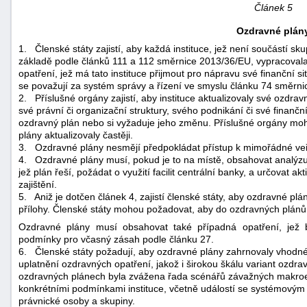
Článek 5
Ozdravné plán
1.
Členské státy zajistí, aby každá instituce, jež není součástí 
základě podle článků 111 a 112 směrnice 2013/36/EU, vypracovala 
opatření, jež má tato instituce přijmout pro nápravu své finanční
se považují za systém správy a řízení ve smyslu článku 74 směrn
2.
Příslušné orgány zajistí, aby instituce aktualizovaly své ozd
své právní či organizační struktury, svého podnikání či své finančn
ozdravný plán nebo si vyžaduje jeho změnu. Příslušné orgány moh
plány aktualizovaly častěji.
3.
Ozdravné plány nesmějí předpokládat přístup k mimořádné veře
4.
Ozdravné plány musí, pokud je to na místě, obsahovat analýzu
jež plán řeší, požádat o využití facilit centrální banky, a určovat a
zajištění.
5.
Aniž je dotčen článek 4, zajistí členské státy, aby ozdravné p
přílohy. Členské státy mohou požadovat, aby do ozdravných plánů b
Ozdravné plány musí obsahovat také případná opatření, jež b
podmínky pro včasný zásah podle článku 27.
6.
Členské státy požadují, aby ozdravné plány zahrnovaly vhodn
uplatnění ozdravných opatření, jakož i širokou škálu variant ozdra
ozdravných plánech byla zvážena řada scénářů závažných makroek
konkrétními podmínkami instituce, včetně událostí se systémovým 
právnické osoby a skupiny.