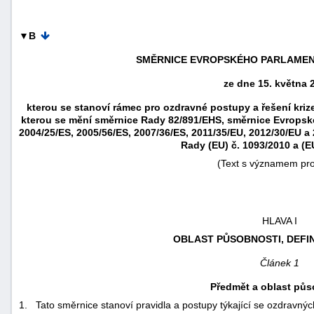
"náhradě
škod"
▼B
SMĚRNICE EVROPSKÉHO PARLAMENT
ze dne 15. května 
kterou se stanoví rámec pro ozdravné postupy a řešení krize
kterou se mění směrnice Rady 82/891/EHS, směrnice Evropsk
2004/25/ES, 2005/56/ES, 2007/36/ES, 2011/35/EU, 2012/30/EU a
Rady (EU) č. 1093/2010 a (E
(Text s významem pr
HLAVA I
OBLAST PŮSOBNOSTI, DEFI
Článek 1
Předmět a oblast půs
1.
Tato směrnice stanoví pravidla a postupy týkající se ozdravnýc