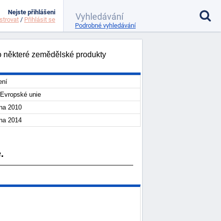
Nejste přihlášeni
strovat
/
Přihlásit se
Podrobné vyhledávání
ro některé zemědělské produkty
ení
Evropské unie
dna 2010
dna 2014
.