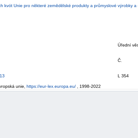
h kvót Unie pro některé zemědělské produkty a průmyslové výrobky a o
Úřední věs
Č.
013
L 354
vropská unie,
https://eur-lex.europa.eu/
, 1998-2022