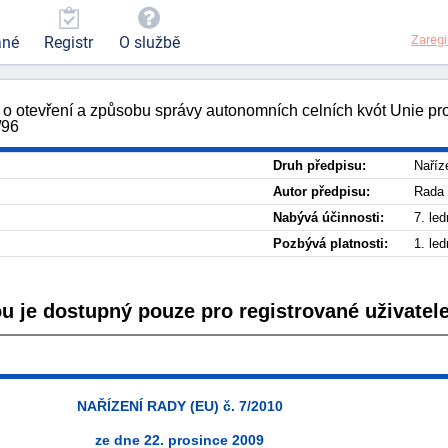
Zaregi
ané
Registr
O službě
 o otevření a způsobu správy autonomních celních kvót Unie p
/96
Druh předpisu:
Naříz
Autor předpisu:
Rada 
Nabývá účinnosti:
7. le
Pozbývá platnosti:
1. le
ou je dostupný pouze pro registrované uživatele
NAŘÍZENÍ RADY (EU) č. 7/2010
ze dne 22. prosince 2009