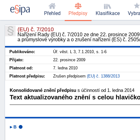
Přehled
Předpisy
Klasifikace
Vybr
(EU) č. 7/2010
Nařízení Rady (EU) č. 7/2010 ze dne 22. prosince 2009
a průmyslové výrobky a o zrušení nařízení (ES) č. 2505
Publikováno:
Úř. věst. L 3, 7.1.2010, s. 1-6
Přijato:
22. prosince 2009
Platnost od:
7. ledna 2010
Platnost předpisu:
Zrušen předpisem
(EU) č. 1388/2013
Konsolidované znění předpisu
s účinností od 1. ledna 2014
Text aktualizovaného znění s celou hlavičk
►B