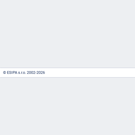
-
náhrady
© ESIPA s.r.o. 2002-2026