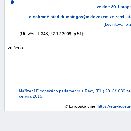
ze dne 30. listo
o ochraně před dumpingovým dovozem ze zemí, kte
(kodifikované 
(Úř. věst. L 343, 22.12.2009, p.51)
zrušeno:
náhrady
škody
Nařízení Evropského parlamentu a Rady (EU) 2016/1036 ze
června 2016
© Evropská unie,
https://eur-lex.eu