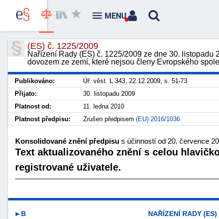
MENU
(ES) č. 1225/2009
Nařízení Rady (ES) č. 1225/2009 ze dne 30. listopad
dovozem ze zemí, které nejsou členy Evropského spole
Publikováno:
Úř. věst. L 343, 22.12.2009, s. 51-73
Přijato:
30. listopadu 2009
Platnost od:
11. ledna 2010
Platnost předpisu:
Zrušen předpisem
(EU) 2016/1036
Konsolidované znění předpisu
s účinností od 20. července 2
Text aktualizovaného znění s celou hlavičk
registrované uživatele.
►B
NAŘÍZENÍ RADY (ES) 