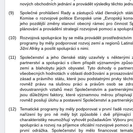
nových obchodních jednání a provádět výsledky těchto jedn
(9)
Společné prohlášení Rady a zástupců vlád členských stá
Komise o rozvojové politice Evropské unie „Evropský kons
jeho pozdější změny stanoví obecný rámec pro činnost Spol
plánování a provádění strategií rozvojové pomoci a spolupr
(10)
Rozvojová spolupráce by se měla provádět prostřednictví
programy by měly podporovat rozvoj zemí a regionů Latinsk
Jižní Afriky a posílit spolupráci s nimi.
(11)
Společenství a jeho členské státy uzavřely s některými
partnerství a spolupráci s cílem přispět významným způs
zemí a blahobytu jejich obyvatel. Tyto dohody o partner
všeobecných hodnotách v oblasti dodržování a prosazování 
zásad a právního státu, které jsou podstatnými prvky těcht
rovněž právu na slušnou práci a právům osob se zdra
dvoustranných vztahů mezi Společenstvím a partnerskými
jsou důležitými faktory, které významnou měrou přispívaj
rovněž posilují úlohu a postavení Společenství a partnerský
(12)
Tematické programy by měly podporovat v první řadě rozv
nařízení by pro ně měly být způsobilé i dvě přijímajíc
charakteristiky neumožňují vyhovět požadavkům Výboru p
spolupráci a rozvoj na příjemce oficiální rozvojové pomoci a
první odrážka. Společenství by mělo financovat tema