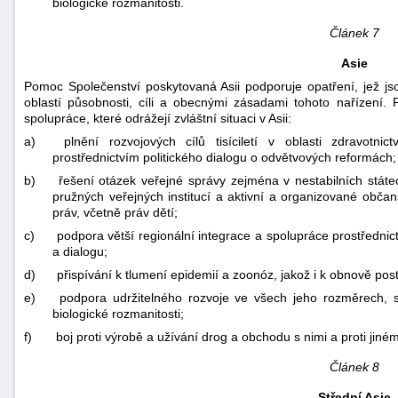
biologické rozmanitosti.
Článek 7
Asie
Pomoc Společenství poskytovaná Asii podporuje opatření, jež j
oblastí působnosti, cíli a obecnými zásadami tohoto nařízení.
spolupráce, které odrážejí zvláštní situaci v Asii:
a)
plnění rozvojových cílů tisíciletí v oblasti zdravotn
prostřednictvím politického dialogu o odvětvových reformách;
b)
řešení otázek veřejné správy zejména v nestabilních státe
pružných veřejných institucí a aktivní a organizované občan
práv, včetně práv dětí;
c)
podpora větší regionální integrace a spolupráce prostředni
a dialogu;
d)
přispívání k tlumení epidemií a zoonóz, jakož i k obnově pos
e)
podpora udržitelného rozvoje ve všech jeho rozměrech, 
biologické rozmanitosti;
f)
boj proti výrobě a užívání drog a obchodu s nimi a proti j
Článek 8
Střední Asie