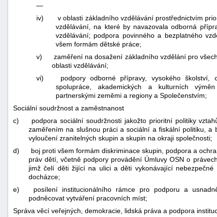
—
iv)
v oblasti základního vzdělávání prostřednictvím pri
vzdělávání, na které by navazovala odborná přípra
vzdělávání; podpora povinného a bezplatného vzděl
všem formám dětské práce;
v)
zaměření na dosažení základního vzdělání pro všech
oblasti vzdělávání;
vi)
podpory odborné přípravy, vysokého školství, c
spolupráce, akademických a kulturních výmě
partnerskými zeměmi a regiony a Společenstvím;
Sociální soudržnost a zaměstnanost
c)
podpora sociální soudržnosti jakožto prioritní politiky vz
zaměřením na slušnou práci a sociální a fiskální politiku, a
vyloučení zranitelných skupin a skupin na okraji společnosti;
d)
boj proti všem formám diskriminace skupin, podpora a ochra
práv dětí, včetně podpory provádění Úmluvy OSN o právech
jimž čelí děti žijící na ulici a děti vykonávající nebezpečn
docházce;
e)
posílení institucionálního rámce pro podporu a usnad
podněcovat vytváření pracovních míst;
Správa věcí veřejných, demokracie, lidská práva a podpora institu