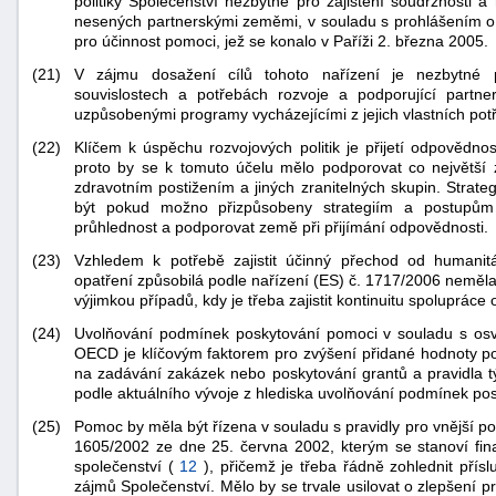
politiky Společenství nezbytné pro zajištění soudržnosti 
nesených partnerskými zeměmi, v souladu s prohlášením o 
pro účinnost pomoci, jež se konalo v Paříži 2. března 2005.
(21)
V zájmu dosažení cílů tohoto nařízení je nezbytné pr
souvislostech a potřebách rozvoje a podporující partne
uzpůsobenými programy vycházejícími z jejich vlastních potřeb
(22)
Klíčem k úspěchu rozvojových politik je přijetí odpovědno
proto by se k tomuto účelu mělo podporovat co největší 
zdravotním postižením a jiných zranitelných skupin. Strat
být pokud možno přizpůsobeny strategiím a postupům p
průhlednost a podporovat země při přijímání odpovědnosti.
(23)
Vzhledem k potřebě zajistit účinný přechod od humani
opatření způsobilá podle nařízení (ES) č. 1717/2006 neměla
výjimkou případů, kdy je třeba zajistit kontinuitu spolupráce
(24)
Uvolňování podmínek poskytování pomoci v souladu s os
OECD je klíčovým faktorem pro zvýšení přidané hodnoty pom
na zadávání zakázek nebo poskytování grantů a pravidla 
podle aktuálního vývoje z hlediska uvolňování podmínek po
(25)
Pomoc by měla být řízena v souladu s pravidly pro vnější 
1605/2002 ze dne 25. června 2002, kterým se stanoví fi
společenství (
12
), přičemž je třeba řádně zohlednit pří
zájmů Společenství. Mělo by se trvale usilovat o zlepšení 