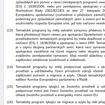
způsobilých pro pomoc v rámci zeměpisných programů uved
(ES) č. 1638/2006, nebo pro zeměpisnou spolupráci v 
Rozhodnutí Rady 2001/822/ES ze dne 27. listopadu 2
Evropskému společenství (rozhodnutí o přidružení zámoří)
podmínky pro způsobilost zámořských zemí a území pro te
souhrnného rozpočtu Evropské unie, jež toto nařízení nemě
(13)
Tematické programy by měly vytvářet výraznou přidanou 
které představují hlavní rámec pro spolupráci Společenství
prostřednictvím tematických programů by měla doplňovat 
nařízení (ES) č. 1638/2006 a spolupráci v rámci ERF. Temati
je v zájmu skupiny partnerských zemí, která není vymezen
spolupráce zaměřené na různé regiony nebo skupiny par
zvláštního zeměpisného vymezení. Mají rovněž důležitou úlo
zajišťování odvětvové soudržnosti a viditelnosti.
(14)
Tematické programy by měly podporovat opatření v obla
prostředí a udržitelného řízení přírodních zdrojů včetně
zajišťování potravin a migrace a azylu. Obsah tematický
sdělení Komise Evropskému parlamentu a Radě.
(15)
Tematické programy týkající se životního prostředí a ud
podporovat mimo jiné řízení životního prostředí na meziná
oblasti životního prostředí a energetiky mimo území EU.
(16)
Tematický program týkající se migrace a azylu by měl přis