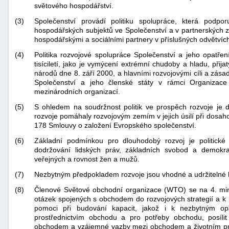
světového hospodářství.
"náhradě
(3)
Společenství provádí politiku spolupráce, která podpor
škod"
hospodářských subjektů ve Společenství a v partnerských ze
hospodářskými a sociálními partnery v příslušných odvětvíc
(4)
Politika rozvojové spolupráce Společenství a jeho opatřen
tisíciletí, jako je vymýcení extrémní chudoby a hladu, př
národů dne 8. září 2000, a hlavními rozvojovými cíli a zásad
Společenství a jeho členské státy v rámci Organizace
mezinárodních organizací.
(5)
S ohledem na soudržnost politik ve prospěch rozvoje je důl
rozvoje pomáhaly rozvojovým zemím v jejich úsilí při dosahov
178 Smlouvy o založení Evropského společenství.
(6)
Základní podmínkou pro dlouhodobý rozvoj je politické p
dodržování lidských práv, základních svobod a demokra
veřejných a rovnost žen a mužů.
(7)
Nezbytným předpokladem rozvoje jsou vhodné a udržitelné h
(8)
Členové Světové obchodní organizace (WTO) se na 4. mini
otázek spojených s obchodem do rozvojových strategií a k 
pomoci při budování kapacit, jakož i k nezbytným op
prostřednictvím obchodu a pro potřeby obchodu, posílit
obchodem a vzájemné vazby mezi obchodem a životním pr