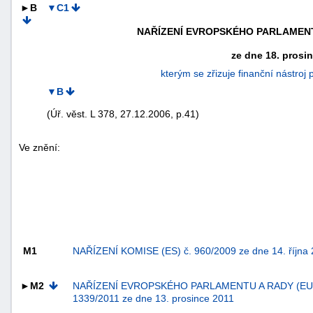
►B
▼C1
NAŘÍZENÍ EVROPSKÉHO PARLAMENTU 
ze dne 18. prosi
kterým se zřizuje finanční nástroj
▼B
(Úř. věst. L 378, 27.12.2006, p.41)
Ve znění:
náhrady
škody
M1
NAŘÍZENÍ KOMISE (ES) č. 960/2009 ze dne 14. října 
►M2
NAŘÍZENÍ EVROPSKÉHO PARLAMENTU A RADY (EU)
1339/2011 ze dne 13. prosince 2011