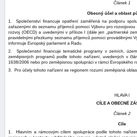
Článek 1
Obecný účel a oblast p
1. Společenství financuje opatření zaměřená na podporu spol
zařazenými do seznamu příjemců pomoci Výboru pro rozvojovou 
rozvoj (OECD) a uvedenými v příloze I (dále jen „partnerské ze
pravidelnými přezkumy seznamu příjemců pomoci prováděnými 
informuje Evropský parlament a Radu.
2. Společenství financuje tematické programy v zemích, úze
zeměpisných programů podle tohoto nařízení, uvedených v člán
1638/2006 nebo pro zeměpisnou spolupráci v rámci Evropského r
3. Pro účely tohoto nařízení se regionem rozumí zeměpisná oblast
HLAVA I
CÍLE A OBECNÉ Z
Článek 2
Cíle
1. Hlavním a rámcovým cílem spolupráce podle tohoto naříze