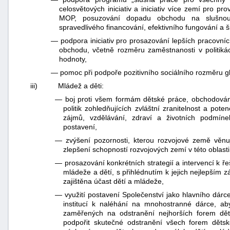
celosvětových iniciativ a iniciativ více zemí pro 
MOP, posuzování dopadu obchodu na slušnou 
spravedlivého financování, efektivního fungování a š
—
podpora iniciativ pro prosazování lepších pracovníc
obchodu, včetně rozměru zaměstnanosti v politikác
hodnoty,
—
pomoc při podpoře pozitivního sociálního rozměru g
iii)
Mládež a děti:
—
boj proti všem formám dětské práce, obchodován
politik zohledňujících zvláštní zranitelnost a pote
zájmů, vzdělávání, zdraví a životních podmínek
postavení,
—
zvýšení pozornosti, kterou rozvojové země věnuj
zlepšení schopností rozvojových zemí v této oblasti
—
prosazování konkrétních strategií a intervencí k ře
mládeže a dětí, s přihlédnutím k jejich nejlepším 
zajištěna účast dětí a mládeže,
—
využití postavení Společenství jako hlavního dárc
institucí k naléhání na mnohostranné dárce, aby 
zaměřených na odstranění nejhorších forem dě
podpořit skutečné odstranění všech forem dětsk