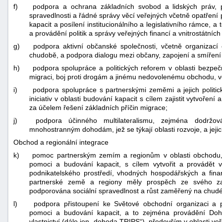
f)
podpora a ochrana základních svobod a lidských práv, p
spravedlnosti a řádné správy věcí veřejných včetně opatření 
kapacit a posílení institucionálního a legislativního rámce, a 
a provádění politik a správy veřejných financí a vnitrostátn
g)
podpora aktivní občanské společnosti, včetně organizací 
chudobě, a podpora dialogu mezi občany, zapojení a smíření a
h)
podpora spolupráce a politických reforem v oblasti bezpeč
migraci, boj proti drogám a jinému nedovolenému obchodu, vč
i)
podpora spolupráce s partnerskými zeměmi a jejich politi
iniciativ v oblasti budování kapacit s cílem zajistit vytvoření
za účelem řešení základních příčin migrace;
j)
podpora účinného multilateralismu, zejména dodržo
mnohostranným dohodám, jež se týkají oblasti rozvoje, a jej
Obchod a regionální integrace
k)
pomoc partnerským zemím a regionům v oblasti obchodu, i
pomoci a budování kapacit, s cílem vytvořit a provádět v
podnikatelského prostředí, vhodných hospodářských a fina
partnerské země a regiony měly prospěch ze svého za
podporována sociální spravedlnost a růst zaměřený na chud
l)
podpora přistoupení ke Světové obchodní organizaci a p
pomoci a budování kapacit, a to zejména provádění Do
vlastnictví (dále jen „dohoda TRIPS“), především v oblasti ve