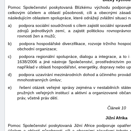
Pomoc Společenství poskytovaná Blízkému východu podporuje
celkovým účelem a oblastí působnosti, cíli a obecnými zásad
následujícím oblastem spolupráce, které odrážejí zvláštní situaci 
a)
podpora sociální soudržnosti s cílem zajistit sociální sprav
zdrojů jednotlivých zemí, a zajistit politickou rovnopráv
rovnosti žen a mužů;
b)
podpora hospodářské diverzifikace, rozvoje tržního hospo
obchodní organizace;
c)
podpora regionální spolupráce, dialogu a integrace, a to i
1638/2006 a jiné nástroje Společenství, prostřednictvím p
například v oblasti hospodářství, energetiky, dopravy nebo up
d)
podpora uzavírání mezinárodních dohod a účinného provád
mnohostranných úmluv;
e)
řešení otázek veřejné správy zejména v nestabilních státe
pružných veřejných institucí a aktivní a organizované občan
práv, včetně práv dětí.
Článek 10
Jižní Afrika
Pomoc Společenství poskytovaná Jižní Africe podporuje opatře
účelem a oblastí působnosti, cíli a obecnými zásadami tohoto 