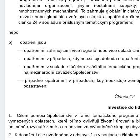
nevládními organizacemi, jinými nestátními subjekt
mnohostranných mechanismů. To zahrnuje globální iniciativy n
rozvoje nebo globálních veřejných statků a opatření v člen
článku 24 v souladu s příslušným tematickým programem;
nebo
b)
opatření jsou
—
opatřeními zahrnujícími více regionů nebo více oblastí činno
—
opatřeními v případech, kdy neexistuje dohoda o opatření
—
opatřeními v souladu s účelem zvláštního tematického prog
na mezinárodní závazek Společenství,
—
případně opatřeními v případech, kdy neexistuje zem
pozastaven.
Článek 12
Investice do lid
1. Cílem pomoci Společenství v rámci tematického programu „I
vymezených oblastech, které přímo ovlivňují životní úroveň a 
nejméně rozvinuté země a na nejvíce znevýhodněné skupiny obyva
2. K dosažení cíle uvedeného v odstavci 1 a v souladu s článkem 1