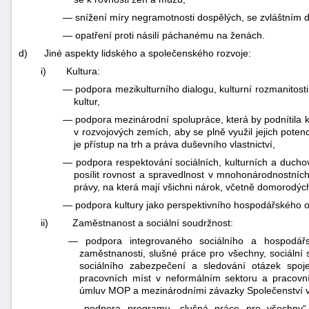
—
snížení míry negramotnosti dospělých, se zvláštním
—
opatření proti násilí páchanému na ženách.
d)
Jiné aspekty lidského a společenského rozvoje:
i)
Kultura:
—
podpora mezikulturního dialogu, kulturní rozmanitost
kultur,
—
podpora mezinárodní spolupráce, která by podnítila 
v rozvojových zemích, aby se plně využil jejich potenc
je přístup na trh a práva duševního vlastnictví,
—
podpora respektování sociálních, kulturních a duch
posílit rovnost a spravedlnost v mnohonárodnostníc
právy, na která mají všichni nárok, včetně domorodýc
—
podpora kultury jako perspektivního hospodářského od
ii)
Zaměstnanost a sociální soudržnost:
—
podpora integrovaného sociálního a hospodářs
zaměstnanosti, slušné práce pro všechny, sociální s
sociálního zabezpečení a sledování otázek spoje
pracovních míst v neformálním sektoru a pracovn
úmluv MOP a mezinárodními závazky Společenství v 
—
podpora programu „slušná práce pro všechny“ 