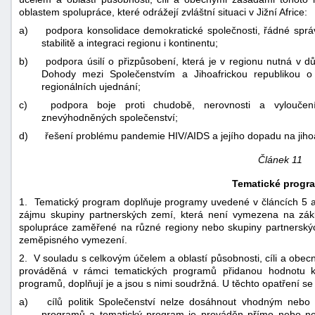
oblastem spolupráce, které odrážejí zvláštní situaci v Jižní Africe:
a)
podpora konsolidace demokratické společnosti, řádné správ
stabilitě a integraci regionu i kontinentu;
b)
podpora úsilí o přizpůsobení, která je v regionu nutná v 
Dohody mezi Společenstvím a Jihoafrickou republikou o 
regionálních ujednání;
c)
podpora boje proti chudobě, nerovnosti a vyloučení
znevýhodněných společenství;
d)
řešení problému pandemie HIV/AIDS a jejího dopadu na jihoa
Článek 11
Tematické progr
1. Tematický program doplňuje programy uvedené v článcích 5 až 1
zájmu skupiny partnerských zemí, která není vymezena na zákla
spolupráce zaměřené na různé regiony nebo skupiny partnerskýc
zeměpisného vymezení.
2. V souladu s celkovým účelem a oblastí působnosti, cíli a obec
prováděná v rámci tematických programů přidanou hodnotu 
programů, doplňují je a jsou s nimi soudržná. U těchto opatření se 
a)
cílů politik Společenství nelze dosáhnout vhodným neb
programů a tematický program je prováděn přímo nebo nep