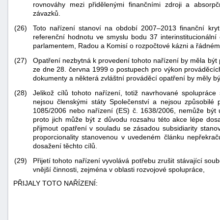
rovnováhy mezi přidělenými finančními zdroji a absorpč
závazků.
(26)
Toto nařízení stanoví na období 2007–2013 finanční kryt
referenční hodnotu ve smyslu bodu 37 interinstitucionál
parlamentem, Radou a Komisí o rozpočtové kázni a řádném 
(27)
Opatření nezbytná k provedení tohoto nařízení by měla být
ze dne 28. června 1999 o postupech pro výkon prováděcíc
dokumenty a některá zvláštní prováděcí opatření by měly bý
(28)
Jelikož cílů tohoto nařízení, totiž navrhované spoluprác
nejsou členskými státy Společenství a nejsou způsobilé 
1085/2006 nebo nařízení (ES) č. 1638/2006, nemůže být u
proto jich může být z důvodu rozsahu této akce lépe dos
přijmout opatření v souladu se zásadou subsidiarity sta
proporcionality stanovenou v uvedeném článku nepřekraču
dosažení těchto cílů.
(29)
Přijetí tohoto nařízení vyvolává potřebu zrušit stávající sou
vnější činnosti, zejména v oblasti rozvojové spolupráce,
PŘIJALY TOTO NAŘÍZENÍ: