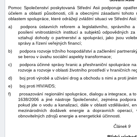
Pomoc Společenství poskytovaná Střední Asii podporuje opatře
účelem a oblastí působnosti, cíli a obecnými zásadami tohoto 
oblastem spolupráce, které odrážejí zvláštní situaci ve Střední Asii:
a)
podpora ústavních reforem a legislativního, správního a
posílení vnitrostátních institucí a subjektů odpovědných za
vztahují dohody o partnerství a spolupráci, jako jsou vol
správy a řízení veřejných financí;
b)
podpora rozvoje tržního hospodářství a začlenění partners
se berou v úvahu sociální aspekty transformace;
c)
podpora účinné správy hranic a přeshraniční spolupráce na
rozvoje a rozvoje v oblasti životního prostředí v hraničních re
d)
boj proti výrobě a užívání drog a obchodu s nimi a proti j
e)
boj proti HIV/AIDS;
f)
prosazování regionální spolupráce, dialogu a integrace, a to
1638/2006 a jiné nástroje Společenství, zejména podpora s
pokud jde o vodu a kanalizaci, dále v oblasti vzdělávání, en
mezinárodních dodávek energie a dopravních operací, v o
obnovitelných zdrojů energie a energetické účinnosti.
Článek 9
Blízký východ