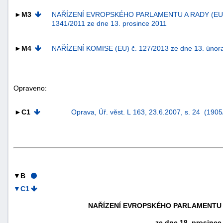
►M3
NAŘÍZENÍ EVROPSKÉHO PARLAMENTU A RADY (EU)
1341/2011 ze dne 13. prosince 2011
►M4
NAŘÍZENÍ KOMISE (EU) č. 127/2013 ze dne 13. únor
Opraveno:
►C1
Oprava, Úř. věst. L 163, 23.6.2007, s. 24 (190
+náhrady
▼B
▼C1
NAŘÍZENÍ EVROPSKÉHO PARLAMENTU A 
ze dne 18. prosince