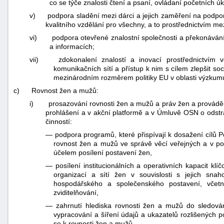
co se týče znalosti čtení a psaní, ovládaní početních 
v)
podpora sladění mezi dárci a jejich zaměření na podp
kvalitního vzdělání pro všechny, a to prostřednictvím mezi
vi)
podpora otevřené znalostní společnosti a překonávání 
a informacích;
vii)
zdokonalení znalostí a inovací prostřednictvím v
komunikačních sítí a přístup k nim s cílem zlepšit soc
mezinárodním rozměrem politiky EU v oblasti výzkum
c)
Rovnost žen a mužů:
i)
prosazování rovnosti žen a mužů a práv žen a provád
prohlášení a v akční platformě a v Úmluvě OSN o odstr
činností:
—
podpora programů, které přispívají k dosažení cílů 
rovnost žen a mužů ve správě věcí veřejných a v poli
účelem posílení postavení žen,
—
posílení institucionálních a operativních kapacit kl
organizací a sítí žen v souvislosti s jejich sn
hospodářského a společenského postavení, včetně
zviditelňování,
—
zahrnutí hlediska rovnosti žen a mužů do sledován
vypracování a šíření údajů a ukazatelů rozlišených po
se k rovnosti žen a mužů,