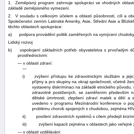
1. Zeměpisný program zahrnuje spolupráci ve vhodných oblaste
základě zeměpisného vymezení.
2. V souladu s celkovým účelem a oblastí působnosti, cíli a o
Společenství zemím Latinské Ameriky, Asie, Střední Asie a Blízkéh
těchto oblastech spolupráce:
a)
podpora provádění politik zaměřených na vymýcení chudoby a n
Lidský rozvoj
b)
uspokojení základních potřeb obyvatelstva s prvořadým d
prostřednictvím:
—
v oblasti zdraví:
—
i)
zvýšení přístupu ke zdravotnickým službám a jejic
příjmy a pro skupiny na okraji společnosti, včetně žen
vystaveny diskriminaci na základě etnického původu
zdravotně postižených, se zaměřením především na so
dětské úmrtnosti, zlepšení zdraví matek a dětí a 
uvedeno v programu Mezinárodní konference o popu
problému chorob spojených s chudobou, zejména HIV/
ii)
posílení zdravotních systémů s cílem předejít krizím
iii)
zvýšení kapacit zejména v oblastech jako veřejné 
—
v oblasti vzdělávání: