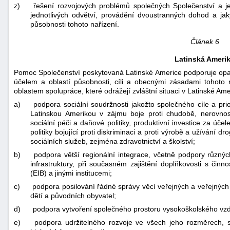
z)
řešení rozvojových problémů společných Společenství a 
jednotlivých odvětví, provádění dvoustranných dohod a jak
působnosti tohoto nařízení.
Článek 6
Latinská Ameri
Pomoc Společenství poskytovaná Latinské Americe podporuje opat
účelem a oblastí působnosti, cíli a obecnými zásadami tohoto 
oblastem spolupráce, které odrážejí zvláštní situaci v Latinské Ame
a)
podpora sociální soudržnosti jakožto společného cíle a prio
Latinskou Amerikou v zájmu boje proti chudobě, nerovnos
sociální péči a daňové politiky, produktivní investice za úč
politiky bojující proti diskriminaci a proti výrobě a užívání 
sociálních služeb, zejména zdravotnictví a školství;
b)
podpora větší regionální integrace, včetně podpory různýc
infrastruktury, při současném zajištění doplňkovosti s či
(EIB) a jinými institucemi;
c)
podpora posilování řádné správy věcí veřejných a veřejných i
dětí a původních obyvatel;
d)
podpora vytvoření společného prostoru vysokoškolského vz
e)
podpora udržitelného rozvoje ve všech jeho rozměrech, 