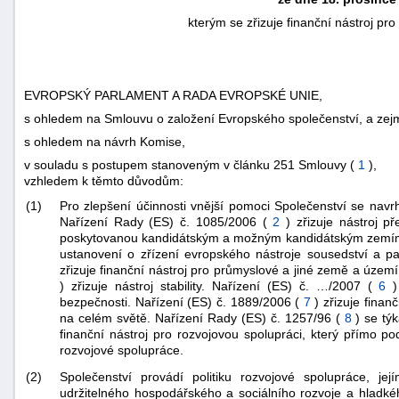
kterým se zřizuje finanční nástroj pr
EVROPSKÝ PARLAMENT A RADA EVROPSKÉ UNIE,
s ohledem na Smlouvu o založení Evropského společenství, a zejmé
s ohledem na návrh Komise,
-
v souladu s postupem stanoveným v článku 251 Smlouvy (
1
),
náhrady
vzhledem k těmto důvodům:
(1)
Pro zlepšení účinnosti vnější pomoci Společenství se nav
Nařízení Rady (ES) č. 1085/2006 (
2
) zřizuje nástroj 
poskytovanou kandidátským a možným kandidátským zemím.
ustanovení o zřízení evropského nástroje sousedství a pa
zřizuje finanční nástroj pro průmyslové a jiné země a území
) zřizuje nástroj stability. Nařízení (ES) č. …/2007 (
6
)
bezpečnosti. Nařízení (ES) č. 1889/2006 (
7
) zřizuje fina
na celém světě. Nařízení Rady (ES) č. 1257/96 (
8
) se tý
finanční nástroj pro rozvojovou spolupráci, který přímo po
rozvojové spolupráce.
(2)
Společenství provádí politiku rozvojové spolupráce, je
udržitelného hospodářského a sociálního rozvoje a hladk