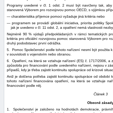
Programy uvedené v čl. 1 odst. 2 musí být navrženy tak, aby s
stanovená Výborem pro rozvojovou pomoc OECD, s výjimkou příp
—
charakteristika příjemce pomoci vyžaduje jiná kritéria nebo
—
programem se provádí globální iniciativa, priorita politiky S
jak je uvedeno v čl. 11 odst. 2, a opatření nemá vlastnosti nezby
Nejméně 90 % výdajů předpokládaných v rámci tematických pr
kritéria pro oficiální rozvojovou pomoc stanovená Výborem pro ro
druhý pododstavec první odrážka.
5. Pomoc Společenství podle tohoto nařízení nesmí být použita k 
v souvislosti s vojenstvím nebo obranou.
6. Opatření, na která se vztahuje nařízení (ES) č. 1717/2006, a 
způsobila pro financování podle uvedeného nařízení, nejsou v zás
případů, kdy je třeba zajistit kontinuitu spolupráce od krizové situ
Aniž je dotčena potřeba zajistit kontinuitu spolupráce od období 
tohoto nařízení financována opatření, na která se vztahuje nař
financování podle něj.
Článek 3
Obecné zásad
1. Společenství je založeno na hodnotách demokracie, právníh