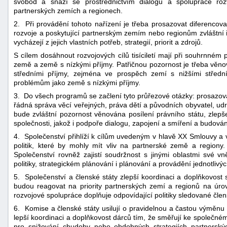
svobod a snaží se prostřednictvím dialogu a spolupráce ro
partnerských zemích a regionech.
2. Při provádění tohoto nařízení je třeba prosazovat diferencova
rozvoje a poskytující partnerským zemím nebo regionům zvláštní
vycházejí z jejich vlastních potřeb, strategií, priorit a zdrojů.
S cílem dosáhnout rozvojových cílů tisíciletí mají při souhrnném
země a země s nízkými příjmy. Patřičnou pozornost je třeba věn
středními příjmy, zejména ve prospěch zemí s nižšími středn
problémům jako země s nízkými příjmy.
3. Do všech programů se začlení tyto průřezové otázky: prosazová
řádná správa věcí veřejných, práva dětí a původních obyvatel, udrž
bude zvláštní pozornost věnována posílení právního státu, zlep
společnosti, jakož i podpoře dialogu, zapojení a smíření a budování
4. Společenství přihlíží k cílům uvedeným v hlavě XX Smlouvy a v
politik, které by mohly mít vliv na partnerské země a regiony
Společenství rovněž zajistí soudržnost s jinými oblastmi své vněj
politiky, strategickém plánování i plánování a provádění jednotlivýc
5. Společenství a členské státy zlepší koordinaci a doplňkovost s
budou reagovat na priority partnerských zemí a regionů na úrovn
rozvojové spolupráce doplňuje odpovídající politiky sledované člen
6. Komise a členské státy usilují o pravidelnou a častou výměnu i
lepší koordinaci a doplňkovost dárců tím, že směřují ke společné
pro snižování chudoby nebo obdobných strategiích partnerský