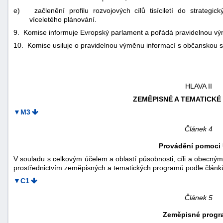
e)
začlenění profilu rozvojových cílů tisíciletí do strateg
víceletého plánování.
9. Komise informuje Evropský parlament a pořádá pravidelnou v
10. Komise usiluje o pravidelnou výměnu informací s občanskou s
HLAVA II
ZEMĚPISNÉ A TEMATICK
▼M3
Článek 4
Provádění pomoci 
V souladu s celkovým účelem a oblastí působnosti, cíli a obecný
prostřednictvím zeměpisných a tematických programů podle článk
▼C1
Článek 5
Zeměpisné progr