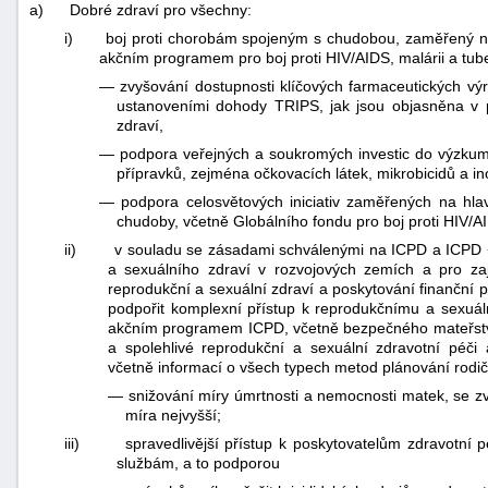
a)
Dobré zdraví pro všechny:
i)
boj proti chorobám spojeným s chudobou, zaměřený na
akčním programem pro boj proti HIV/AIDS, malárii a tub
—
zvyšování dostupnosti klíčových farmaceutických výr
ustanoveními dohody TRIPS, jak jsou objasněna v
zdraví,
—
podpora veřejných a soukromých investic do výzkum
přípravků, zejména očkovacích látek, mikrobicidů a in
—
podpora celosvětových iniciativ zaměřených na hlav
chudoby, včetně Globálního fondu pro boj proti HIV/AI
ii)
v souladu se zásadami schválenými na ICPD a ICPD +
a sexuálního zdraví v rozvojových zemích a pro za
reprodukční a sexuální zdraví a poskytování finanční 
podpořit komplexní přístup k reprodukčnímu a sexuál
akčním programem ICPD, včetně bezpečného mateřstv
a spolehlivé reprodukční a sexuální zdravotní péč
včetně informací o všech typech metod plánování rodič
—
snižování míry úmrtnosti a nemocnosti matek, se z
míra nejvyšší;
iii)
spravedlivější přístup k poskytovatelům zdravotní
službám, a to podporou