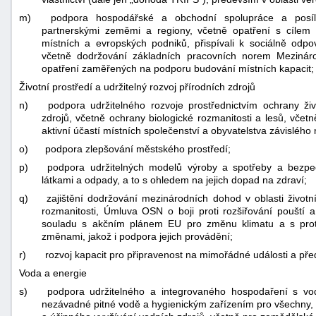
m)
podpora hospodářské a obchodní spolupráce a posíle
partnerskými zeměmi a regiony, včetně opatření s cílem po
místních a evropských podniků, přispívali k sociálně od
včetně dodržování základních pracovních norem Mezináro
opatření zaměřených na podporu budování místních kapacit;
Životní prostředí a udržitelný rozvoj přírodních zdrojů
n)
podpora udržitelného rozvoje prostřednictvím ochrany živ
zdrojů, včetně ochrany biologické rozmanitosti a lesů, včetn
aktivní účastí místních společenství a obyvatelstva závislého 
o)
podpora zlepšování městského prostředí;
p)
podpora udržitelných modelů výroby a spotřeby a bezpe
látkami a odpady, a to s ohledem na jejich dopad na zdraví;
q)
zajištění dodržování mezinárodních dohod v oblasti život
rozmanitosti, Úmluva OSN o boji proti rozšiřování poušt
souladu s akčním plánem EU pro změnu klimatu a s prot
změnami, jakož i podpora jejich provádění;
r)
rozvoj kapacit pro připravenost na mimořádné události a př
Voda a energie
s)
podpora udržitelného a integrovaného hospodaření s vod
nezávadné pitné vodě a hygienickým zařízením pro všechny, v s