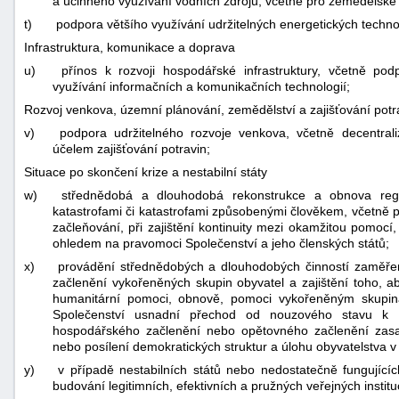
a účinného využívání vodních zdrojů, včetně pro zemědělské
t)
podpora většího využívání udržitelných energetických technol
Infrastruktura, komunikace a doprava
u)
přínos k rozvoji hospodářské infrastruktury, včetně po
využívání informačních a komunikačních technologií;
Rozvoj venkova, územní plánování, zemědělství a zajišťování potr
v)
podpora udržitelného rozvoje venkova, včetně decentral
účelem zajišťování potravin;
Situace po skončení krize a nestabilní státy
w)
střednědobá a dlouhodobá rekonstrukce a obnova regi
katastrofami či katastrofami způsobenými člověkem, včetně 
začleňování, při zajištění kontinuity mezi okamžitou pomocí
ohledem na pravomoci Společenství a jeho členských států;
x)
provádění střednědobých a dlouhodobých činností zaměře
začlenění vykořeněných skupin obyvatel a zajištění toho, a
humanitární pomoci, obnově, pomoci vykořeněným skupiná
Společenství usnadní přechod od nouzového stavu k 
hospodářského začlenění nebo opětovného začlenění zasa
nebo posílení demokratických struktur a úlohu obyvatelstva v
y)
v případě nestabilních států nebo nedostatečně fungující
budování legitimních, efektivních a pružných veřejných institu