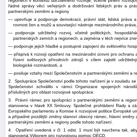
regionech v kontextu udržitelného rozvoje, včetně plnění rozvojový
řádné správy věcí veřejných a dodržování lidských práv a práv
partnerskými zeměmi a regiony
—
upevňuje a podporuje demokracii, právní stát, lidská práva 
rovnost žen a mužů a související nástroje mezinárodního práva,
—
podporuje udržitelný rozvoj, včetně politických, hospodářs
partnerských zemích a regionech, a zejména v těch nejvíce zn
—
podporuje jejich hladké a postupné zapojení do světového hosp
—
přispívá k rozvoji opatření na mezinárodní úrovni pro ochranu a
řízení světových přírodních zdrojů s cílem zajistit udržite
biologické rozmanitosti, a
—
posiluje vztahy mezi Společenstvím a partnerskými zeměmi a re
2. Spolupráce Společenství podle tohoto nařízení je v souladu se z
Společenství schválilo v rámci Organizace spojených národ
příslušných pro oblast rozvojové spolupráce.
3. Právní rámec pro spolupráci s partnerskými zeměmi a regiony 
stanovena v hlavě XX Smlouvy. Společné prohlášení Rady a zás
Evropského parlamentu a Komise k rozvojové politice Evropské u
a případné pozdější změny stanoví obecný rámec, hlavní směry a
partnerskými zeměmi a regiony podle tohoto nařízení.
4. Opatření uvedená v čl. 1 odst. 1 musí být navržena tak, aby 
stanovená Výborem pro rozvojovou pomoc OECD.