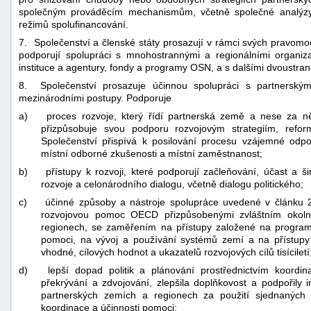
společným prováděcím mechanismům, včetně společné analýzy
režimů spolufinancování.
7. Společenství a členské státy prosazují v rámci svých pravom
podporují spolupráci s mnohostrannými a regionálními organiza
instituce a agentury, fondy a programy OSN, a s dalšími dvoustran
8. Společenství prosazuje účinnou spolupráci s partnersk
mezinárodními postupy. Podporuje
a)
proces rozvoje, který řídí partnerská země a nese za ně
přizpůsobuje svou podporu rozvojovým strategiím, refo
Společenství přispívá k posilování procesu vzájemné odp
místní odborné zkušenosti a místní zaměstnanost;
b)
přístupy k rozvoji, které podporují začleňování, účast a š
rozvoje a celonárodního dialogu, včetně dialogu politického;
c)
účinné způsoby a nástroje spolupráce uvedené v článku 
rozvojovou pomoc OECD přizpůsobenými zvláštním okolno
regionech, se zaměřením na přístupy založené na program
pomoci, na vývoj a používání systémů zemí a na přístupy k
vhodné, cílových hodnot a ukazatelů rozvojových cílů tisíciletí
d)
lepší dopad politik a plánování prostřednictvím koord
překrývání a zdvojování, zlepšila doplňkovost a podpořily i
partnerských zemích a regionech za použití sjednaných
koordinace a účinnosti pomoci;