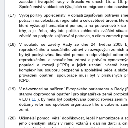
zasedání Evropské rady v Bruselu ve dnech 15. a 16. pr
Společenství v oblastech týkajících se migrace nebo souvise
(17)
Vývoj politiky Společenství v oblasti zajišťování potravin sm
potravin na celostátní, regionální a celosvětové úrovni, kte
které vyžadují humanitární pomoc, a na potravinové krize 
trhy, a je třeba, aby tato politika zohlednila zvláštní situa
závislé na podpoře zajišťování potravin, s cílem zamezit 
(18)
V souladu se závěry Rady ze dne 24. května 2005 by
reprodukčního a sexuálního zdraví v rozvojových zemích a 
by být poskytována finanční pomoc a odpovídající odborné 
reprodukčnímu a sexuálnímu zdraví a právům vymezenýc
populaci a rozvoji (ICPD) a jejich uznání, včetně be
komplexnímu souboru bezpečné a spolehlivé péče a služeb 
provádění opatření spolupráce musí být v příslušných p
ICPD.
(19)
V návaznosti na nařízení Evropského parlamentu a Rady (
stanoví doprovodná opatření pro signatářské země protokol
v EU (
11
), by měla být poskytována pomoc rovněž zemím AK
dotčeny reformou společné organizace trhu s cukrem, za
zemí.
(20)
Účinnější pomoc, větší doplňkovost, lepší harmonizace a 
jeho členskými státy i v rámci vztahů s dalšími dárci a čini