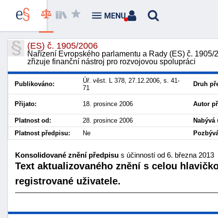
MENU
(ES) č. 1905/2006
Nařízení Evropského parlamentu a Rady (ES) č. 1905/2
zřizuje finanční nástroj pro rozvojovou spolupráci
Úř. věst. L 378, 27.12.2006, s. 41-
Publikováno:
Druh př
71
Přijato:
18. prosince 2006
Autor p
Platnost od:
28. prosince 2006
Nabývá 
Platnost předpisu:
Ne
Pozbývá
Konsolidované znění předpisu
s účinností od 6. března 2013
Text aktualizovaného znění s celou hlavičk
registrované uživatele.