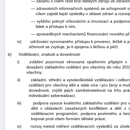
—
zásahů s cílem řešit krizi lidských zdrojů ve zdravot
—
zdravotních informačních systémů se schopností vyt
cílem zajistit lepší výsledky v oblasti zdraví a rozvo
—
vyššího pokrytí očkováním a imunizací a podporou 
látek a přístupu k nim,
—
spravedlivých mechanismů financování rovného pří
iv)
udržování vyrovnaného přístupu k prevenci, léčbě a péč
účinnost se zvyšuje, je-li spojena s léčbou a péčí.
b)
Vzdělávání, znalosti a dovednosti:
i)
zvláštní pozornost věnovaná opatřením přijatým v so
dosažení základního vzdělání pro všechny do roku 20
všechny;
ii)
základní, střední a vysokoškolské vzdělávání i odborn
vzdělání pro všechny děti a stále více i pro ženy a muž
dovednosti, zvýšit jejich zaměstnatelnost na trhu prá
individuální seberealizaci;
iii)
podpora vysoce kvalitního základního vzdělání pro 
dětí v oblastech zasažených konfliktem a dětí z o
vzdělávacím programům; podpora povinného a bezpl
bojovat proti všem formám dětské práce;
iv)
rozvoj metod měření vzdělávacích výsledků za účele