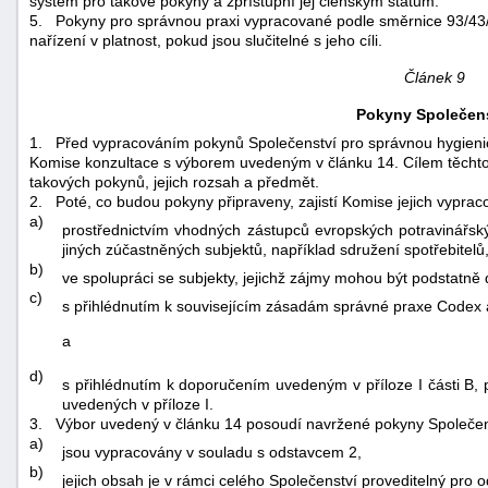
systém pro takové pokyny a zpřístupní jej členským státům.
5.
Pokyny pro správnou praxi vypracované podle směrnice 93/43/E
nařízení v platnost, pokud jsou slučitelné s jeho cíli.
Článek 9
Pokyny Společens
1.
Před vypracováním pokynů Společenství pro správnou hygien
Komise konzultace s výborem uvedeným v článku 14. Cílem těchto k
takových pokynů, jejich rozsah a předmět.
2.
Poté, co budou pokyny připraveny, zajistí Komise jejich vypraco
a)
prostřednictvím vhodných zástupců evropských potravinářský
jiných zúčastněných subjektů, například sdružení spotřebitelů
b)
ve spolupráci se subjekty, jejichž zájmy mohou být podstatně
c)
s přihlédnutím k souvisejícím zásadám správné praxe
Codex 
a
d)
s přihlédnutím k doporučením uvedeným v příloze I části B, 
uvedených v příloze I.
3.
Výbor uvedený v článku 14 posoudí navržené pokyny Společenstv
a)
jsou vypracovány v souladu s odstavcem 2,
b)
jejich obsah je v rámci celého Společenství proveditelný pro od