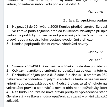
kritérií, požadavků nebo úkolů podle čl. 4 odst. 4.
Článek 16
Zpráva Evropskému parla
1.
Nejpozději do 20. května 2009 Komise předloží zprávu Evrop
2.
Ve zprávě podá zejména přehled zkušeností získaných při upla
žádoucí a prakticky možné rozšířit požadavky článku 5 na provozo
prvovýrobou a souvisejícími postupy uvedenými v příloze I.
3.
Komise popřípadě doplní zprávu vhodnými návrhy.
Článek 17
Zrušení
1.
Směrnice 93/43/EHS se zrušuje s účinkem ode dne použitelnost
2.
Odkazy na zrušenou směrnici se považují za odkazy na toto na
3.
Rozhodnutí přijatá podle čl. 3 odst. 3 a článku 10 směrnice 93/
nahrazení rozhodnutími přijatými v souladu s tímto nařízením neb
kritérií nebo požadavků podle čl. 4 odst. 3 písm. a) až e) tohoto 
vnitrostátní pravidla stanovící taková kritéria nebo požadavky, kte
4.
Než budou použitelné nové právní předpisy Společenství stanoví
členské státy veškerá vhodná opatření, aby zajistily plnění závaz
základě.