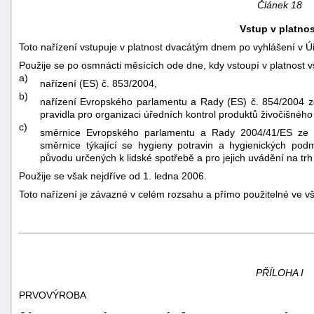
Článek 18
Vstup v platnos
Toto nařízení vstupuje v platnost dvacátým dnem po vyhlášení v
Ú
Použije se po osmnácti měsících ode dne, kdy vstoupí v platnost v
a)
nařízení (ES) č. 853/2004,
b)
nařízení Evropského parlamentu a Rady (ES) č. 854/2004 ze
pravidla pro organizaci úředních kontrol produktů živočišnéh
c)
směrnice Evropského parlamentu a Rady 2004/41/ES ze d
směrnice týkající se hygieny potravin a hygienických podm
původu určených k lidské spotřebě a pro jejich uvádění na trh
Použije se však nejdříve od 1. ledna 2006.
Toto nařízení je závazné v celém rozsahu a přímo použitelné ve v
PŘÍLOHA I
PRVOVÝROBA