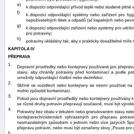
e)
k dispozici odpovídající přívod teplé nebo studené pitné 
f)
k dispozici odpovídající systémy nebo zařízení pro hy
nepoživatelných látek a odpadů (ať kapalných nebo pevn
g)
k dispozici odpovídající zařízení nebo systémy pro udr
pro potraviny;
h)
potraviny ukládány tak, aby v prakticky dosažitelné míře
KAPITOLA IV
PŘEPRAVA
1.
Dopravní prostředky nebo kontejnery používané pro přepravu
stavu, aby chránily potraviny před kontaminací a podle po
umožnily odpovídající čistění nebo dezinfekci.
2.
Skříně ve vozidlech nebo kontejnery se nesmí používat na 
mohlo způsobit kontaminaci.
3.
Pokud jsou dopravní prostředky nebo kontejnery používány k
se různé druhy potravin přepravují současně, musí být výrobk
4.
Potraviny bez obalu v tekutém nebo granulovaném stavu neb
kontejnerech/cisternách vyhrazených pro přepravu potra
nesmazatelným způsobem v jednom nebo více jazycích Spole
přepravu potravin, nebo musí být označeny slovy „Pouze pro p
5.