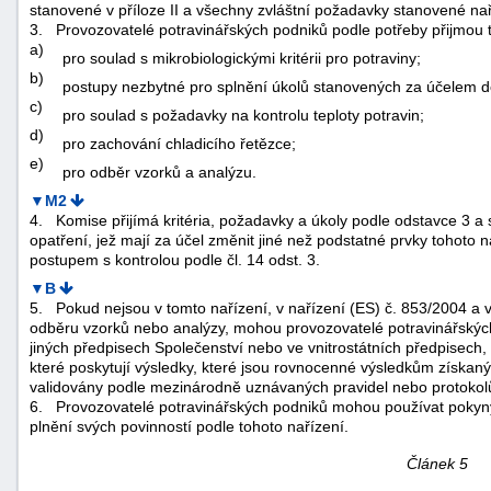
stanovené v příloze II a všechny zvláštní požadavky stanovené na
3.
Provozovatelé potravinářských podniků podle potřeby přijmou t
a)
pro soulad s mikrobiologickými kritérii pro potraviny;
b)
postupy nezbytné pro splnění úkolů stanovených za účelem do
c)
pro soulad s požadavky na kontrolu teploty potravin;
d)
pro zachování chladicího řetězce;
e)
pro odběr vzorků a analýzu.
▼M2
4.
Komise přijímá kritéria, požadavky a úkoly podle odstavce 3 a 
opatření, jež mají za účel změnit jiné než podstatné prvky tohoto n
postupem s kontrolou podle čl. 14 odst. 3.
▼B
5.
Pokud nejsou v tomto nařízení, v nařízení (ES) č. 853/2004 a
odběru vzorků nebo analýzy, mohou provozovatelé potravinářský
jiných předpisech Společenství nebo ve vnitrostátních předpisech
které poskytují výsledky, které jsou rovnocenné výsledkům získan
validovány podle mezinárodně uznávaných pravidel nebo protokol
6.
Provozovatelé potravinářských podniků mohou používat pokyny
plnění svých povinností podle tohoto nařízení.
Článek 5