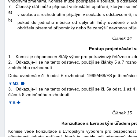
vhodnými změnami. Komise může popřípadě v souladu s odstavce
7.
Členský stát může přijmout vnitrostátní opatření, kterými se m
a)
v souladu s rozhodnutím přijatým v souladu s odstavcem 6, 
b)
pokud do jednoho měsíce od uplynutí lhůty uvedené v od
obdržela písemné připomínky nebo že zamýšlí navrhnou přijet
Článek 14
Postup projednávání v
1.
Komisi je nápomocen Stálý výbor pro potravinový řetězec a zdra
2.
Odkazuje-li se na tento odstavec, použijí se články 5 a 7 roz
zmíněného rozhodnutí.
Doba uvedená v čl. 5 odst. 6 rozhodnutí 1999/468/ES je tři měsíce
▼M2
3.
Odkazuje-li se na tento odstavec, použijí se čl. 5a odst. 1 až
článek 8 zmíněného rozhodnutí.
▼B
Článek 15
Konzultace s Evropským úřadem pro
Komise vede konzultace s Evropským výborem pro bezpečnost potr
působnosti tohoto nařízení, která by mohla mít významný dop