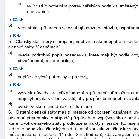
ii)
vyjít vstříc potřebám potravinářských podniků umístěný
omezeními.
▼C1
b)
V ostatních případech se vztahují pouze na stavbu, uspořádá
▼B
5.
Členský stát, který si přeje přijmout vnitrostátní opatření pod
členské státy. V oznámení
a)
uvede podrobný popis požadavků, které mají být podle doty
přizpůsobení, o které usiluje,
▼C1
b)
popíše dotyčné potraviny a provozy,
▼B
c)
vysvětlí důvody pro přizpůsobení a případně předloží souhr
mají být přijata s cílem zajistit, aby přizpůsobení neohrožoval
d)
uvede veškeré jiné důležité informace.
6.
Ostatní členské státy mají tři měsíce od obdržení oznámení uv
písemné připomínky. V případě přizpůsobení vyplývajícího z odst. 
kteréhokoli členského státu prodloužena na čtyři měsíce. Komise
jednoho nebo více členských států, musí konzultovat členské stát
může postupem podle čl. 14 odst. 2 rozhodnout, zda zamýšlená o