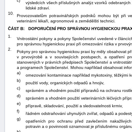
c)
výsledcích všech příslušných analýz vzorků odebraných z 
lidské zdraví.
10.
Provozovatelům potravinářských podniků mohou být při v
veterinární lékaři, agronomové a zemědělští technici.
ČÁST B:
DOPORUČENÍ PRO SPRÁVNOU HYGIENICKOU PRAX
1.
Vnitrostátní pokyny a pokyny Společenství uvedené v článcíc
pro správnou hygienickou praxi při omezování rizika v prvový
2.
Pokyny pro správnou hygienickou praxi by měly obsahovat pří
v prvovýrobě a v souvisejících postupech, a opatření pr
stanovených v právních předpisech Společenství a vnitrostát
a programech Společenství. Mohou například obsahovat info
a)
omezování kontaminace například mykotoxiny, těžkými kov
b)
použití vody, organických odpadů a hnojiv,
c)
správném a vhodném použití přípravků na ochranu rostlin a
d)
správném a vhodném použití veterinárních léčivých přípra
e)
přípravě, skladování, použití a sledovatelnosti krmiv,
f)
řádném odstraňování uhynulých zvířat, odpadů a podestý
g)
opatřeních pro ochranu před zavlečením nakažlivých
potravin a o povinnosti oznamovat je příslušnému orgánu
h)