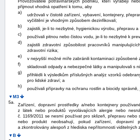
Provozovatelé potravinářských podniků, kteří vyrábějí nebo
přijmout vhodná opatření k tomu, aby
a)
udržovali v čistotě zařízení, vybavení, kontejnery, přeprav
vyčištění je vhodným způsobem dezinfikovali;
b)
zajistili, je-li to nezbytné, hygienickou výrobu, přepravu a
c)
používali pitnou nebo čistou vodu, je-li to nezbytné k pr
d)
zajistili zdravotní způsobilost pracovníků manipulujíc
zdravotní rizika;
e)
v nejvyšší možné míře zabránili kontaminaci způsobené z
f)
skladovali odpady a nebezpečné látky a manipulovali s n
g)
přihlédli k výsledkům příslušných analýz vzorků odebranýc
pro lidské zdraví; a
h)
používali přípravky na ochranu rostlin a biocidy správně, 
▼M3
5a.
Zařízení, dopravní prostředky a/nebo kontejnery používan
z látek nebo produktů vyvolávajících alergie nebo nesná
č. 1169/2011 se nesmí používat pro sklizeň, přepravu nebo 
nebo produkt neobsahují, pokud zařízení, dopravní pr
a zkontrolovány alespoň z hlediska nepřítomnosti viditelných
▼B