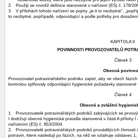
2.
Použijí se rovněž definice stanovené v nařízení (ES) č. 178/20
3.
V přílohách tohoto nařízení se pojmy „je-li to nezbytné“, „popří
to nezbytné, popřípadě, odpovídající a podle potřeby pro dosažení 
KAPITOLA II
POVINNOSTI PROVOZOVATELŮ POTR
Článek 3
Obecná povinno
Provozovatel potravinářského podniku zajistí, aby ve všech fázích
kontrolou splňovaly odpovídající hygienické požadavky stanovené 
Článek 4
Obecné a zvláštní hygieni
1.
Provozovatelé potravinářských podniků zabývajících se prvový
I dodržují obecná hygienická pravidla stanovená v části A přílohy
nařízením (ES) č. 853/2004.
2.
Provozovatelé potravinářských podniků provádějících činnosti v 
potravin, které následují po fázích, na něž se vztahuje odstavec 