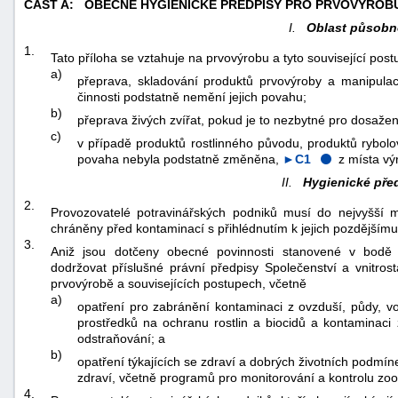
ČÁST A:
OBECNÉ HYGIENICKÉ PŘEDPISY PRO PRVOVÝROBU
I.
Oblast působn
1.
Tato příloha se vztahuje na prvovýrobu a tyto související post
a)
přeprava, skladování produktů prvovýroby a manipulac
činnosti podstatně nemění jejich povahu;
b)
přeprava živých zvířat, pokud je to nezbytné pro dosažení
c)
v případě produktů rostlinného původu, produktů rybolo
povaha nebyla podstatně změněna,
►C1
z místa vý
II.
Hygienické pře
2.
Provozovatelé potravinářských podniků musí do nejvyšší mo
chráněny před kontaminací s přihlédnutím k jejich pozdějšímu
3.
Aniž jsou dotčeny obecné povinnosti stanovené v bodě 
dodržovat příslušné právní předpisy Společenství a vnitrost
prvovýrobě a souvisejících postupech, včetně
a)
opatření pro zabránění kontaminaci z ovzduší, půdy, vody
prostředků na ochranu rostlin a biocidů a kontaminaci
odstraňování; a
b)
opatření týkajících se zdraví a dobrých životních podmínek
zdraví, včetně programů pro monitorování a kontrolu zo
4.