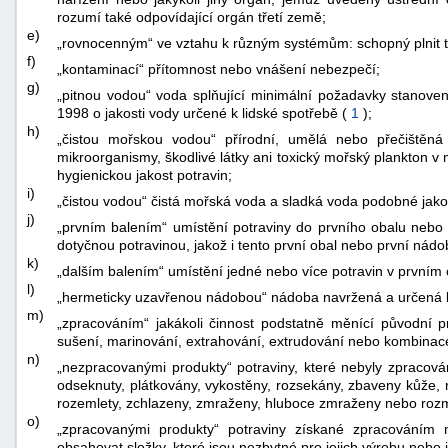
rozumí také odpovídající orgán třetí země;
e)
„rovnocenným“ ve vztahu k různým systémům: schopný plnit ty
f)
„kontaminací“ přítomnost nebo vnášení nebezpečí;
g)
„pitnou vodou“ voda splňující minimální požadavky stanove
1998 o jakosti vody určené k lidské spotřebě (
1
);
h)
„čistou mořskou vodou“ přírodní, umělá nebo přečištěn
mikroorganismy, škodlivé látky ani toxický mořský plankton v
hygienickou jakost potravin;
i)
„čistou vodou“ čistá mořská voda a sladká voda podobné jakos
j)
„prvním balením“ umístění potraviny do prvního obalu nebo 
dotyčnou potravinou, jakož i tento první obal nebo první nádo
k)
„dalším balením“ umístění jedné nebo více potravin v prvním o
l)
„hermeticky uzavřenou nádobou“ nádoba navržená a určená k
m)
„zpracováním“ jakákoli činnost podstatně měnící původní pr
sušení, marinování, extrahování, extrudování nebo kombina
n)
„nezpracovanými produkty“ potraviny, které nebyly zpracován
odseknuty, plátkovány, vykostěny, rozsekány, zbaveny kůže, r
rozemlety, zchlazeny, zmraženy, hluboce zmraženy nebo roz
o)
„zpracovanými produkty“ potraviny získané zpracováním
obsahovat složky, které jsou nezbytné pro jejich výrobu nebo ji