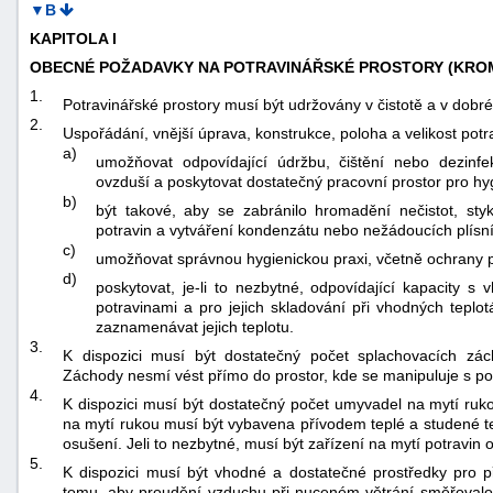
▼B
KAPITOLA I
OBECNÉ POŽADAVKY NA POTRAVINÁŘSKÉ PROSTORY (KROMĚ
1.
Potravinářské prostory musí být udržovány v čistotě a v dobr
2.
Uspořádání, vnější úprava, konstrukce, poloha a velikost pot
a)
umožňovat odpovídající údržbu, čištění nebo dezinfe
ovzduší a poskytovat dostatečný pracovní prostor pro h
b)
být takové, aby se zabránilo hromadění nečistot, sty
potravin a vytváření kondenzátu nebo nežádoucích plísní
c)
umožňovat správnou hygienickou praxi, včetně ochrany 
d)
poskytovat, je-li to nezbytné, odpovídající kapacity 
potravinami a pro jejich skladování při vhodných teplot
zaznamenávat jejich teplotu.
3.
K dispozici musí být dostatečný počet splachovacích zác
Záchody nesmí vést přímo do prostor, kde se manipuluje s po
4.
K dispozici musí být dostatečný počet umyvadel na mytí ru
na mytí rukou musí být vybavena přívodem teplé a studené te
osušení. Jeli to nezbytné, musí být zařízení na mytí potravin
5.
K dispozici musí být vhodné a dostatečné prostředky pro 
tomu, aby proudění vzduchu při nuceném větrání směřovalo z