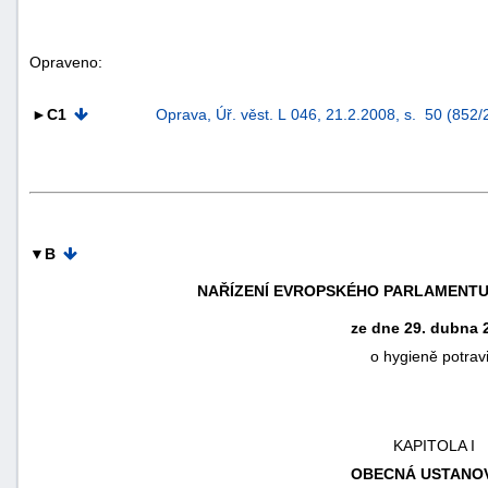
Opraveno:
►C1
Oprava, Úř. věst. L 046, 21.2.2008, s. 50 (852/
▼B
NAŘÍZENÍ EVROPSKÉHO PARLAMENTU A 
ze dne 29. dubna 
o hygieně potrav
+náhrady
KAPITOLA I
OBECNÁ USTANO