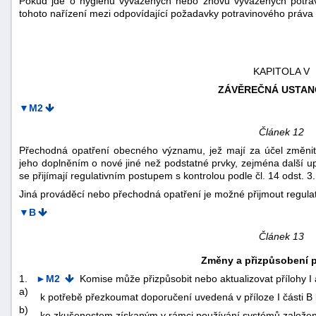
Pokud jde o hygienu vyvážených nebo znovu vyvážených potravi
tohoto nařízení mezi odpovídající požadavky potravinového práva 
KAPITOLA V
ZÁVĚREČNÁ USTAN
▼M2
Článek 12
Přechodná opatření obecného významu, jež mají za účel změnit 
jeho doplněním o nové jiné než podstatné prvky, zejména další 
se přijímají regulativním postupem s kontrolou podle čl. 14 odst. 3.
Jiná prováděcí nebo přechodná opatření je možné přijmout regulat
▼B
Článek 13
Změny a přizpůsobení pří
1.
►M2
Komise může přizpůsobit nebo aktualizovat přílohy I a 
a)
k potřebě přezkoumat doporučení uvedená v příloze I části B
b)
ke zkušenostem získaným v rámci používání systémů založe