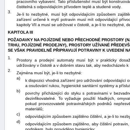
pracovního vybavení. Tato příslušenství musí být konstruov
čistitelná s odpovídajícím přívodem teplé a studené vody.
3.
Je-li to nezbytné, musí být odpovídajícím způsobem zajiště
zařízení určené k mytí potravin musí mít odpovídající přív
kapitoly VII a musí se udržovat v čistotě, a je-li to nezbytné, d
KAPITOLA III
POŽADAVKY NA POJÍZDNÉ NEBO PŘECHODNÉ PROSTORY (NA
TRHU, POJÍZDNÉ PRODEJNY), PROSTORY UŽÍVANÉ PŘEDEV
SE VŠAK PRAVIDELNĚ PŘIPRAVUJÍ POTRAVINY K UVEDENÍ N
1.
Prostory a prodejní automaty musí být v prakticky dosaž
udržovány v čistotě a v dobrém stavu tak, aby nedocházelo k 
2.
Zejména musí být, je-li to nezbytné:
a)
k dispozici vhodná zařízení pro udržování odpovídající o
a osušování rukou, hygienické sanitární systémy a příslu
b)
povrchy přicházející do styku s potravinami v bezvadné
dezinfikovatelné. To vyžaduje použití hladkých, omyva
pokud provozovatelé potravinářských podniků nepřesvě
materiálů;
c)
odpovídajícím způsobem zajištěno čištění, a je-li to nezb
d)
odpovídajícím způsobem zajištěno, aby čištění potravin
podnikem, bylo prováděno hygienicky;