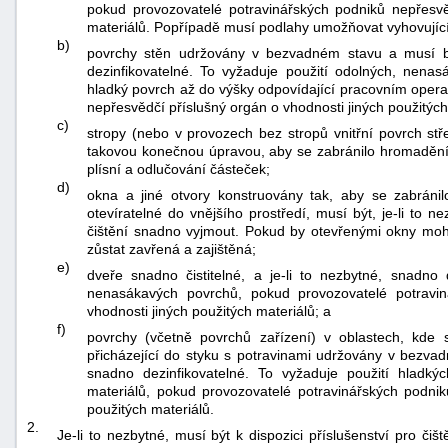
pokud provozovatelé potravinářských podniků nepřesvě
materiálů. Popřípadě musí podlahy umožňovat vyhovujíc
b)
povrchy stěn udržovány v bezvadném stavu a musí být
dezinfikovatelné. To vyžaduje použití odolných, nena
hladký povrch až do výšky odpovídající pracovním oper
nepřesvědčí příslušný orgán o vhodnosti jiných použitých
c)
stropy (nebo v provozech bez stropů vnitřní povrch stř
takovou konečnou úpravou, aby se zabránilo hromadění
plísní a odlučování částeček;
d)
okna a jiné otvory konstruovány tak, aby se zabránil
otevíratelné do vnějšího prostředí, musí být, je-li to n
čištění snadno vyjmout. Pokud by otevřenými okny moh
zůstat zavřená a zajištěná;
e)
dveře snadno čistitelné, a je-li to nezbytné, snadno 
nenasákavých povrchů, pokud provozovatelé potravin
vhodnosti jiných použitých materiálů; a
f)
povrchy (včetně povrchů zařízení) v oblastech, kde
přicházející do styku s potravinami udržovány v bezvadn
snadno dezinfikovatelné. To vyžaduje použití hladký
materiálů, pokud provozovatelé potravinářských podnik
použitých materiálů.
2.
Je-li to nezbytné, musí být k dispozici příslušenství pro čiš