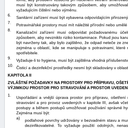
musí být konstruovány takovým způsobem, aby umožňovaly
vyžadujícím čištění nebo výměnu.
6.
Sanitární zařízení musí být vybavena odpovídajícím přiroze
7.
Potravinářské prostory musí mít náležité přírodní nebo umělé 
8.
Kanalizační zařízení musí odpovídat požadovanému úče
způsobem, aby nevzniklo riziko kontaminace. Pokud jsou kana
být navrženy tak, aby bylo zajištěno, že odpad neteče ze zne
zejména u oblastí, kde se manipuluje s potravinami, které
spotřebitele.
9.
Vyžaduje-li to hygiena, musí být zajištěna vhodná příslušenst
10.
Čisticí a dezinfekční prostředky nesmí být skladovány v oblas
KAPITOLA II
ZVLÁŠTNÍ POŽADAVKY NA PROSTORY PRO PŘÍPRAVU, OŠET
VÝJIMKOU PROSTOR PRO STRAVOVÁNÍ A PROSTOR UVEDENÝC
1.
Uspořádání a vnější úprava prostor pro přípravu, ošetření 
stravování a pro provoz uvedených v kapitole III, avšak vče
postupy a během postupů umožňovat používání správné hyg
Zejména musí být:
a)
podlahové povrchy udržovány v bezvadném stavu a musí b
dezinfikovatelné. To vyžaduje použití odolných, nena