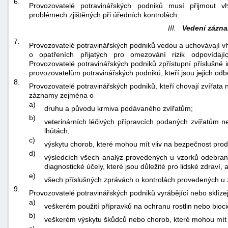
6.
Provozovatelé potravinářských podniků musí přijmout v
problémech zjištěných při úředních kontrolách.
III.
Vedení zázn
7.
Provozovatelé potravinářských podniků vedou a uchovávaj
o opatřeních přijatých pro omezování rizik odpovídajíc
Provozovatelé potravinářských podniků zpřístupní příslušné
provozovatelům potravinářských podniků, kteří jsou jejich odběr
8.
Provozovatelé potravinářských podniků, kteří chovají zvířata
záznamy zejména o
a)
druhu a původu krmiva podávaného zvířatům;
b)
veterinárních léčivých přípravcích podaných zvířatům 
lhůtách,
c)
výskytu chorob, které mohou mít vliv na bezpečnost pro
d)
výsledcích všech analýz provedených u vzorků odebran
diagnostické účely, které jsou důležité pro lidské zdraví, 
e)
všech příslušných zprávách o kontrolách provedených u 
9.
Provozovatelé potravinářských podniků vyrábějící nebo sklíz
a)
veškerém použití přípravků na ochranu rostlin nebo bioci
b)
veškerém výskytu škůdců nebo chorob, které mohou mít v