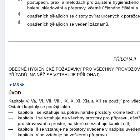
postupech, praxi a metodách pro zajištění hygienického 
balení, skladování a přepravy, včetně účinného čištění a
i)
opatřeních týkajících se čistoty zvířat určených k porážc
j)
opatřeních týkajících se vedení záznamů.
PŘÍLOHA II
OBECNÉ HYGIENICKÉ POŽADAVKY PRO VŠECHNY PROVOZOV
PŘÍPADŮ, NA NĚŽ SE VZTAHUJE PŘÍLOHA I)
▼M3
ÚVOD
Kapitoly V, Va, VI, VII, VIII, IX, X, XI, XIa a XII se použijí pro v
Ostatní kapitoly se použijí takto:
—
kapitola I se vztahuje na potravinářské prostory kromě těch, na
—
kapitola II se vztahuje na všechny prostory pro přípravu, oše
pro stravování a prostor, na které se vztahuje kapitola III,
—
kapitola III se vztahuje na prostory uvedené v nadpisu uveden
—
kapitola IV se vztahuje na veškerou přepravu.