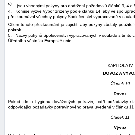
c)
jsou vhodnými pokyny pro dodržení požadavků článků 3, 4 a 5 
4.
Komise vyzve Výbor zřízený podle článku 14, aby ve spoluprác
přezkoumával všechny pokyny Společenství vypracované v soulad
Cílem tohoto přezkoumání je zajistit, aby pokyny zůstaly použite
pokrok.
5.
Názvy pokynů Společenství vypracovaných v souladu s tímto 
Úředního věstníku Evropské unie
.
KAPITOLA IV
DOVOZ A VÝVO
Článek 10
Dovoz
Pokud jde o hygienu dovážených potravin, patří požadavky st
odpovídající požadavky potravinového práva uvedené v článku 11 
Článek 11
Vývoz