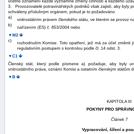
včetně oznámení každé významné změny činností a každého uzavř
3.
Provozovatelé potravinářských podniků však zajistí, aby byly 
schváleny příslušným orgánem, pokud je to požadováno
a)
vnitrostátním právem členského státu, ve kterém se provoz n
b)
nařízením (ES) č. 853/2004 nebo
▼M2
c)
rozhodnutím Komise. Toto opatření, jež má za účel změnit ji
regulativním postupem s kontrolou podle čl. 14 odst. 3.
▼C1
Členský stát, který podle písmene a) požaduje, aby byly u
vnitrostátního práva, oznámí Komisi a ostatním členským státům do
▼B
KAPITOLA III
POKYNY PRO SPRÁVNO
Článek 7
Vypracování, šíření a pou