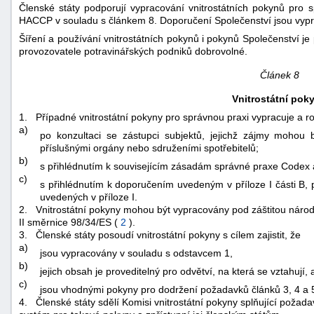
Členské státy podporují vypracování vnitrostátních pokynů pro 
HACCP v souladu s článkem 8. Doporučení Společenství jsou vyp
Šíření a používání vnitrostátních pokynů i pokynů Společenství j
provozovatele potravinářských podniků dobrovolné.
Článek 8
Vnitrostátní pok
1.
Případné vnitrostátní pokyny pro správnou praxi vypracuje a ro
a)
po konzultaci se zástupci subjektů, jejichž zájmy mohou
příslušnými orgány nebo sdruženími spotřebitelů;
b)
s přihlédnutím k souvisejícím zásadám správné praxe
Codex 
c)
s přihlédnutím k doporučením uvedeným v příloze I části B, 
uvedených v příloze I.
2.
Vnitrostátní pokyny mohou být vypracovány pod záštitou náro
II směrnice 98/34/ES (
2
).
3.
Členské státy posoudí vnitrostátní pokyny s cílem zajistit, že
a)
jsou vypracovány v souladu s odstavcem 1,
b)
jejich obsah je proveditelný pro odvětví, na která se vztahují, 
c)
jsou vhodnými pokyny pro dodržení požadavků článků 3, 4 a 5 
4.
Členské státy sdělí Komisi vnitrostátní pokyny splňující požad