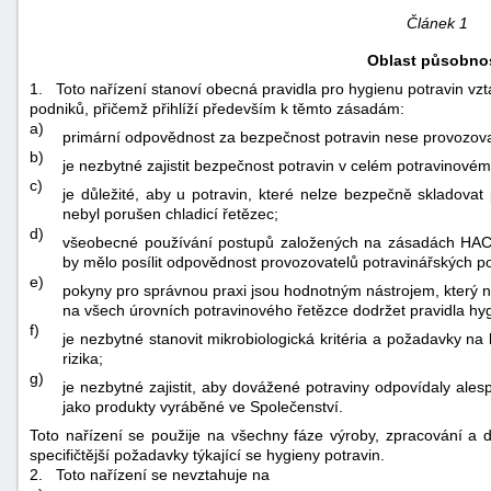
Článek 1
Oblast působnos
1.
Toto nařízení stanoví obecná pravidla pro hygienu potravin vzt
podniků, přičemž přihlíží především k těmto zásadám:
a)
primární odpovědnost za bezpečnost potravin nese provozova
b)
je nezbytné zajistit bezpečnost potravin v celém potravinovém
c)
-
je důležité, aby u potravin, které nelze bezpečně skladovat
náhrady
nebyl porušen chladicí řetězec;
d)
všeobecné používání postupů založených na zásadách HAC
by mělo posílit odpovědnost provozovatelů potravinářských p
e)
pokyny pro správnou praxi jsou hodnotným nástrojem, který
na všech úrovních potravinového řetězce dodržet pravidla h
f)
je nezbytné stanovit mikrobiologická kritéria a požadavky n
rizika;
g)
je nezbytné zajistit, aby dovážené potraviny odpovídaly a
jako produkty vyráběné ve Společenství.
Toto nařízení se použije na všechny fáze výroby, zpracování a d
specifičtější požadavky týkající se hygieny potravin.
2.
Toto nařízení se nevztahuje na