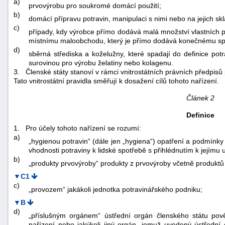
a)
prvovýrobu pro soukromé domácí použití;
"náhradě
b)
domácí přípravu potravin, manipulaci s nimi nebo na jejich 
škod"
c)
případy, kdy výrobce přímo dodává malá množství vlastních 
místnímu maloobchodu, který je přímo dodává konečnému spot
d)
sběrná střediska a koželužny, které spadají do definice pot
surovinou pro výrobu želatiny nebo kolagenu.
3.
Členské státy stanoví v rámci vnitrostátních právních předpisů 
Tato vnitrostátní pravidla směřují k dosažení cílů tohoto nařízení.
Článek 2
Definice
1.
Pro účely tohoto nařízení se rozumí:
a)
„hygienou potravin“ (dále jen „hygiena“) opatření a podmínk
vhodnosti potraviny k lidské spotřebě s přihlédnutím k jejímu
b)
„produkty prvovýroby“ produkty z prvovýroby včetně produktů r
▼C1
c)
„provozem“ jakákoli jednotka potravinářského podniku;
▼B
d)
„příslušným orgánem“ ústřední orgán členského státu pov
nařízení nebo jakýkoli jiný orgán, jemuž uvedený ústřední 