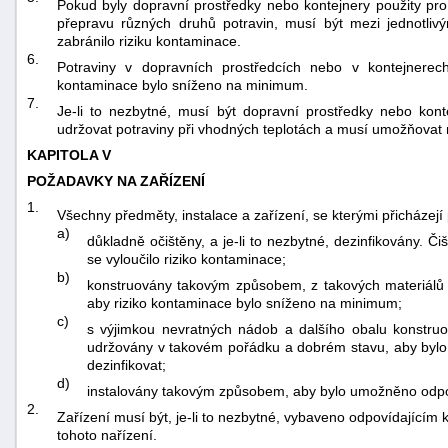
Pokud byly dopravní prostředky nebo kontejnery použity pro
přepravu různých druhů potravin, musí být mezi jednotliv
zabránilo riziku kontaminace.
6.
Potraviny v dopravních prostředcích nebo v kontejnerec
kontaminace bylo sníženo na minimum.
7.
Je-li to nezbytné, musí být dopravní prostředky nebo kon
udržovat potraviny při vhodných teplotách a musí umožňovat m
KAPITOLA V
POŽADAVKY NA ZAŘÍZENÍ
1.
Všechny předměty, instalace a zařízení, se kterými přicházejí 
a)
důkladně očištěny, a je-li to nezbytné, dezinfikovány. Č
se vyloučilo riziko kontaminace;
b)
konstruovány takovým způsobem, z takových materiálů
aby riziko kontaminace bylo sníženo na minimum;
c)
s výjimkou nevratných nádob a dalšího obalu konstru
udržovány v takovém pořádku a dobrém stavu, aby bylo mo
dezinfikovat;
d)
instalovány takovým způsobem, aby bylo umožněno odpovíd
2.
Zařízení musí být, je-li to nezbytné, vybaveno odpovídajícím 
tohoto nařízení.