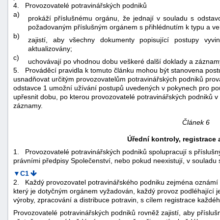
4.
Provozovatelé potravinářských podniků
a)
prokáží příslušnému orgánu, že jednají v souladu s odst
požadovaným příslušným orgánem s přihlédnutím k typu a veli
b)
zajistí, aby všechny dokumenty popisující postupy vyv
aktualizovány;
c)
uchovávají po vhodnou dobu veškeré další doklady a záznam
5.
Prováděcí pravidla k tomuto článku mohou být stanovena postu
usnadňovat určitým provozovatelům potravinářských podniků prová
odstavce 1 umožní užívání postupů uvedených v pokynech pro po
upřesnit dobu, po kterou provozovatelé potravinářských podniků v 
záznamy.
Článek 6
Úřední kontroly, registrace
1.
Provozovatelé potravinářských podniků spolupracují s příslušn
právními předpisy Společenství, nebo pokud neexistují, v souladu 
▼C1
2.
Každý provozovatel potravinářského podniku zejména oznámí
který je dotyčným orgánem vyžadován, každý provoz podléhající jeho
výroby, zpracování a distribuce potravin, s cílem registrace každ
Provozovatelé potravinářských podniků rovněž zajistí, aby příslu