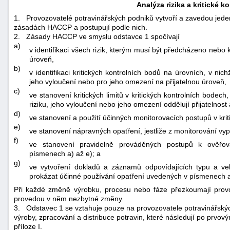
Analýza rizika a kritické k
1.
Provozovatelé potravinářských podniků vytvoří a zavedou jede
zásadách HACCP a postupují podle nich.
2.
Zásady HACCP ve smyslu odstavce 1 spočívají
a)
v identifikaci všech rizik, kterým musí být předcházeno nebo
úroveň,
b)
v identifikaci kritických kontrolních bodů na úrovních, v nic
jeho vyloučení nebo pro jeho omezení na přijatelnou úroveň,
c)
ve stanovení kritických limitů v kritických kontrolních bode
riziku, jeho vyloučení nebo jeho omezení oddělují přijatelnost 
d)
ve stanovení a použití účinných monitorovacích postupů v krit
e)
ve stanovení nápravných opatření, jestliže z monitorování vypl
f)
ve stanovení pravidelně prováděných postupů k ověřov
písmenech a) až e); a
g)
ve vytvoření dokladů a záznamů odpovídajících typu a veli
prokázat účinné používání opatření uvedených v písmenech a)
Při každé změně výrobku, procesu nebo fáze přezkoumají provo
provedou v něm nezbytné změny.
3.
Odstavec 1 se vztahuje pouze na provozovatele potravinářských
výroby, zpracování a distribuce potravin, které následují po prvo
příloze I.