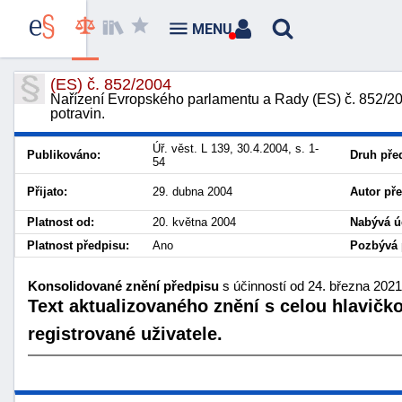
MENU
(ES) č. 852/2004
Nařízení Evropského parlamentu a Rady (ES) č. 852/2
potravin.
Úř. věst. L 139, 30.4.2004, s. 1-
Publikováno:
Druh pře
54
Přijato:
29. dubna 2004
Autor př
Platnost od:
20. května 2004
Nabývá ú
Platnost předpisu:
Ano
Pozbývá p
Konsolidované znění předpisu
s účinností od 24. března 2021
Text aktualizovaného znění s celou hlavičk
registrované uživatele.