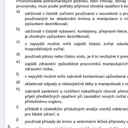
Provozovatelé potravinářských podniků, kteří chovají, sbírají
prvovýroby, musí podle potřeby přijmout vhodná opatření k t
a)
udržovali v čistotě zařízení používaná v souvislosti s p
používaných ke skladování krmiva a manipulace s ním
způsobem dezinfikovali;
b)
udržovali v čistotě vybavení, kontejnery, přepravní klece, 
je vhodným způsobem dezinfikovali;
c)
v nejvyšší možné míře zajistili čistotu zvířat odes
hospodářských zvířat;
d)
používali pitnou nebo čistou vodu, je-li to nezbytné k pr
e)
zajistili zdravotní způsobilost pracovníků manipulujíc
zdravotní rizika;
f)
v nejvyšší možné míře zabránili kontaminaci způsobené z
g)
skladovali odpady a nebezpečné látky a manipulovali s n
h)
zabránili zavlečení a rozšíření nakažlivých chorob přen
přijetí předběžných opatření při zavádění nových zvířa
příslušnému orgánu;
i)
přihlédli k výsledkům příslušných analýz vzorků odebraný
pro lidské zdraví; a
j)
používali přísady do krmiv a veterinární léčivé přípravky 
5.