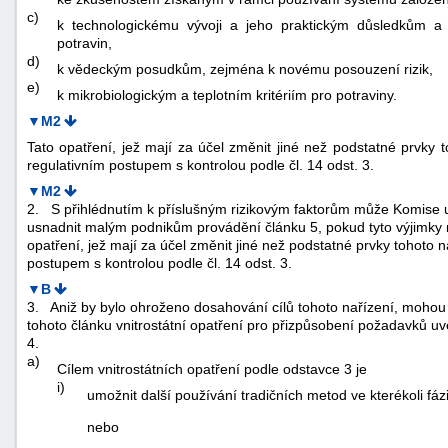
c)
k technologickému vývoji a jeho praktickým důsledkům a 
potravin,
d)
k vědeckým posudkům, zejména k novému posouzení rizik,
e)
k mikrobiologickým a teplotním kritériím pro potraviny.
▼M2
Tato opatření, jež mají za účel změnit jiné než podstatné prvky t
regulativním postupem s kontrolou podle čl. 14 odst. 3.
▼M2
2.
S přihlédnutím k příslušným rizikovým faktorům může Komise udě
usnadnit malým podnikům provádění článku 5, pokud tyto výjimky ne
opatření, jež mají za účel změnit jiné než podstatné prvky tohoto n
postupem s kontrolou podle čl. 14 odst. 3.
▼B
3.
Aniž by bylo ohroženo dosahování cílů tohoto nařízení, mohou č
tohoto článku vnitrostátní opatření pro přizpůsobení požadavků uve
4.
a)
Cílem vnitrostátních opatření podle odstavce 3 je
i)
umožnit další používání tradičních metod ve kterékoli fáz
nebo