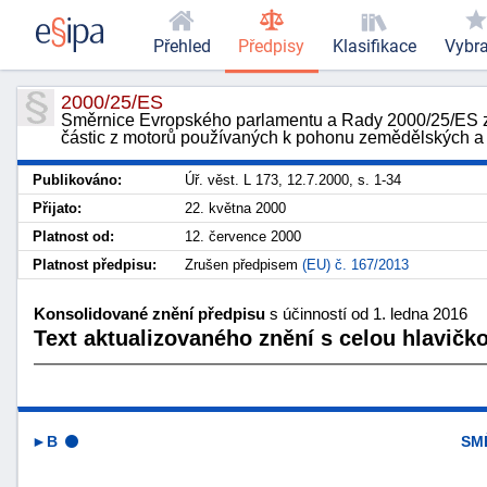
Přehled
Předpisy
Klasifikace
Vybr
2000/25/ES
Směrnice Evropského parlamentu a Rady 2000/25/ES ze d
částic z motorů používaných k pohonu zemědělských a 
Publikováno:
Úř. věst. L 173, 12.7.2000, s. 1-34
Přijato:
22. května 2000
Platnost od:
12. července 2000
Platnost předpisu:
Zrušen předpisem
(EU) č. 167/2013
Konsolidované znění předpisu
s účinností od 1. ledna 2016
Text aktualizovaného znění s celou hlavičk
►B
SM