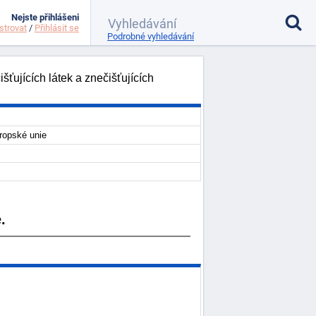
Nejste přihlášeni
strovat
/
Přihlásit se
Podrobné vyhledávání
ujících látek a znečišťujících
ropské unie
.