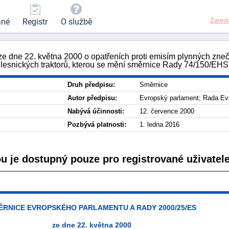
Zaregi
ané
Registr
O službě
ne 22. května 2000 o opatřeních proti emisím plynných znečišť
lesnických traktorů, kterou se mění směrnice Rady 74/150/EHS
Druh předpisu:
Směrnice
Autor předpisu:
Evropský parlament; Rada Ev
Nabývá účinnosti:
12. července 2000
Pozbývá platnosti:
1. ledna 2016
ou je dostupný pouze pro registrované uživatele
ĚRNICE EVROPSKÉHO PARLAMENTU A RADY 2000/25/ES
ze dne 22. května 2000