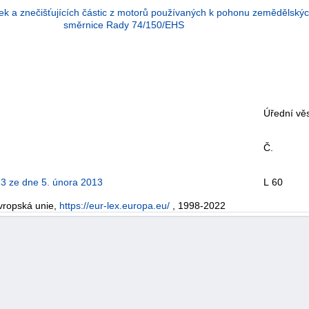
tek a znečišťujících částic z motorů používaných k pohonu zemědělskýc
směrnice Rady 74/150/EHS
Úřední věs
Č.
3 ze dne 5. února 2013
L 60
vropská unie,
https://eur-lex.europa.eu/
, 1998-2022