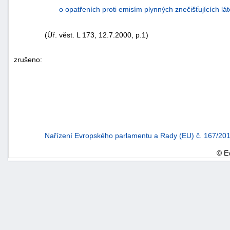
o opatřeních proti emisím plynných znečišťujících lá
(Úř. věst. L 173, 12.7.2000, p.1)
zrušeno:
Nařízení Evropského parlamentu a Rady (EU) č. 167/201
© E