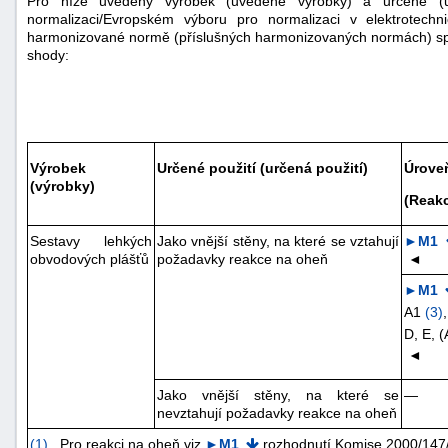
Pro níže uvedený výrobek (uvedené výrobky) a určené (
normalizaci/Evropském výboru pro normalizaci v elektrotec
harmonizované normě (příslušných harmonizovaných normách) spec
shody:
Výrobek
Určené použití (určená použití)
Úroveň
(výrobky)
(Reak
Sestavy lehkých
Jako vnější stěny, na které se vztahují
►M1
obvodových plášťů
požadavky reakce na oheň
◄
►M1
A1
(
3
)
D, E, 
◄
Jako vnější stěny, na které se
—
nevztahují požadavky reakce na oheň
(
1
)
Pro reakci na oheň viz
►M1
rozhodnutí Komise 2000/147/E