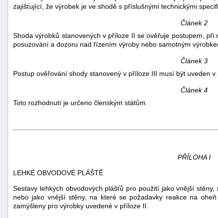
zajišťující, že výrobek je ve shodě s příslušnými technickými spec
"náhradě
škod"
Článek 2
Shoda výrobků stanovených v příloze II se ověřuje postupem, při
posuzování a dozoru nad řízením výroby nebo samotným výrobkem 
Článek 3
Postup ověřování shody stanovený v příloze III musí být uveden 
Článek 4
Toto rozhodnutí je určeno členským státům.
PŘÍLOHA I
LEHKÉ OBVODOVÉ PLÁŠTĚ
Sestavy lehkých obvodových plášťů pro použití jako vnější stěny,
nebo jako vnější stěny, na které se požadavky reakce na oheň 
zamýšleny pro výrobky uvedené v příloze II.