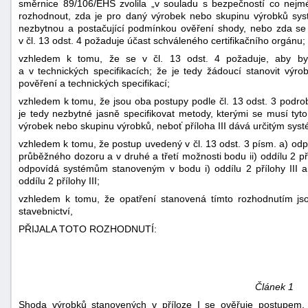
směrnice 89/106/EHS zvolila „v souladu s bezpečností co nejm
rozhodnout, zda je pro daný výrobek nebo skupinu výrobků syst
nezbytnou a postačující podmínkou ověření shody, nebo zda se 
v čl. 13 odst. 4 požaduje účast schváleného certifikačního orgánu;
vzhledem k tomu, že se v čl. 13 odst. 4 požaduje, aby by
a v technických specifikacích; že je tedy žádoucí stanovit vý
pověření a technických specifikací;
vzhledem k tomu, že jsou oba postupy podle čl. 13 odst. 3 podro
je tedy nezbytné jasně specifikovat metody, kterými se musí tyto
-
výrobek nebo skupinu výrobků, neboť příloha III dává určitým sy
náhrady
vzhledem k tomu, že postup uvedený v čl. 13 odst. 3 písm. a) o
průběžného dozoru a v druhé a třetí možnosti bodu ii) oddílu 2 pří
odpovídá systémům stanoveným v bodu i) oddílu 2 přílohy III 
oddílu 2 přílohy III;
vzhledem k tomu, že opatření stanovená tímto rozhodnutím js
stavebnictví,
PŘIJALA TOTO ROZHODNUTÍ:
Článek 1
Shoda výrobků stanovených v příloze I se ověřuje postupem,