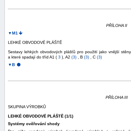
PŘÍLOHA II
▼M1
LEHKÉ OBVODOVÉ PLÁŠTĚ
Sestavy lehkých obvodových plášťů pro použití jako vnější stěn
a které spadají do tříd A1 (
3
), A2
(3)
, B
(3)
, C
(3)
▼B
PŘÍLOHA III
SKUPINA VÝROBKŮ
LEHKÉ OBVODOVÉ PLÁŠTĚ (1/1)
Systémy ověřování shody