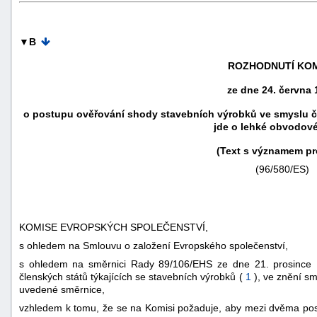
▼B
ROZHODNUTÍ KOM
ze dne 24. června 
o postupu ověřování shody stavebních výrobků ve smyslu čl
jde o lehké obvodové
(Text s významem pr
(96/580/ES)
KOMISE EVROPSKÝCH SPOLEČENSTVÍ,
+náhrady
s ohledem na Smlouvu o založení Evropského společenství,
s ohledem na směrnici Rady 89/106/EHS ze dne 21. prosince 1
členských států týkajících se stavebních výrobků (
1
), ve znění s
uvedené směrnice,
vzhledem k tomu, že se na Komisi požaduje, aby mezi dvěma post