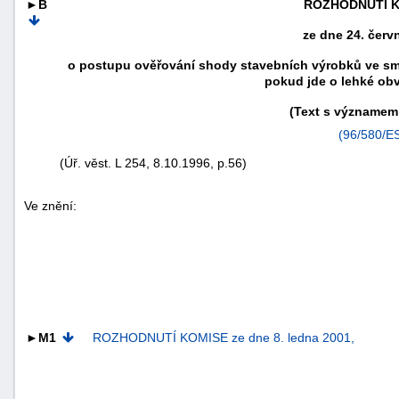
►B
ROZHODNUTÍ 
ze dne 24. červ
o postupu ověřování shody stavebních výrobků ve smy
pokud jde o lehké ob
(Text s významem
(96/580/E
(Úř. věst. L 254, 8.10.1996, p.56)
Ve znění:
náhrady
škody
►M1
ROZHODNUTÍ KOMISE ze dne 8. ledna 2001,