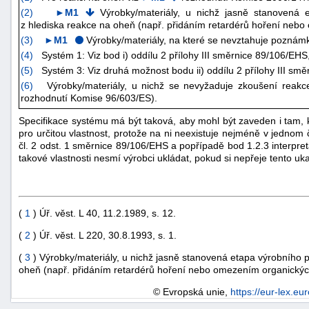
(
2
)
►M1
Výrobky/materiály, u nichž jasně stanovená e
z hlediska reakce na oheň (např. přidáním retardérů hoření nebo
(
3
)
►M1
Výrobky/materiály, na které se nevztahuje poznám
(
4
)
Systém 1: Viz bod i) oddílu 2 přílohy III směrnice 89/106/EHS
(
5
)
Systém 3: Viz druhá možnost bodu ii) oddílu 2 přílohy III sm
(
6
)
Výrobky/materiály, u nichž se nevyžaduje zkoušení reakce
rozhodnutí Komise 96/603/ES).
Specifikace systému má být taková, aby mohl být zaveden i tam, k
pro určitou vlastnost, protože na ni neexistuje nejméně v jednom
čl. 2 odst. 1 směrnice 89/106/EHS a popřípadě bod 1.2.3 interpre
takové vlastnosti nesmí výrobci ukládat, pokud si nepřeje tento uk
(
1
) Úř. věst. L 40, 11.2.1989, s. 12.
(
2
) Úř. věst. L 220, 30.8.1993, s. 1.
(
3
) Výrobky/materiály, u nichž jasně stanovená etapa výrobního pr
oheň (např. přidáním retardérů hoření nebo omezením organických
© Evropská unie,
https://eur-lex.eu