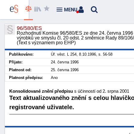
MENU
96/580/ES
Rozhodnutí Komise 96/580/ES ze dne 24. června 1996 
výrobků ve smyslu čl. 20 odst. 2 směrnice Rady 89/10
(Text s významem pro EHP)
Publikováno:
Úř. věst. L 254, 8.10.1996, s. 56-58
Přijato:
24. června 1996
Platnost od:
25. června 1996
Platnost předpisu:
Ano
Konsolidované znění předpisu
s účinností od 2. srpna 2001
Text aktualizovaného znění s celou hlavičk
registrované uživatele.